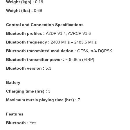
Weight (kgs) :
0.19
Weight (lbs) :
0.69
Control and Connection Specifications
Bluetooth profiles :
A2DP V1.4, AVRCP V1.6
Bluetooth frequency :
2400 MHz – 2483.5 MHz
Bluetooth transmitted modulation :
GFSK, π/4 DQPSK
Bluetooth transmitter power :
≤ 9 dBm (EIRP)
Bluetooth version :
5.3
Battery
Charging time (hrs) :
3
Maximum music playing time (hrs) :
7
Features
Bluetooth :
Yes