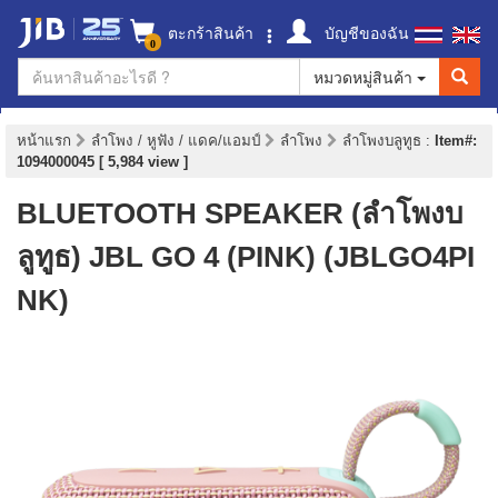
ตะกร้าสินค้า
บัญชีของฉัน
0
หมวดหมู่สินค้า
หน้าแรก
ลำโพง / หูฟัง / แดค/แอมป์
ลำโพง
ลำโพงบลูทูธ
:
Item#:
1094000045 [ 5,984 view ]
BLUETOOTH SPEAKER (ลำโพงบ
ลูทูธ) JBL GO 4 (PINK) (JBLGO4PI
NK)