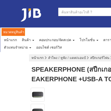
หมวดหมู่สินค้า
หน้าแรก
สินค้า
คอมประกอบ/จัดสเปค
โปรโมชั่น
ตาร
ตัวแทนจำหน่าย
ออนไซต์ เซอร์วิส
หน้าแรก
ลำโพง / หูฟัง / แดค/แอมป์
สปีกเกอร์โฟน
SPEAKERPHONE (สปีกเกอร
EAKERPHONE +USB-A T