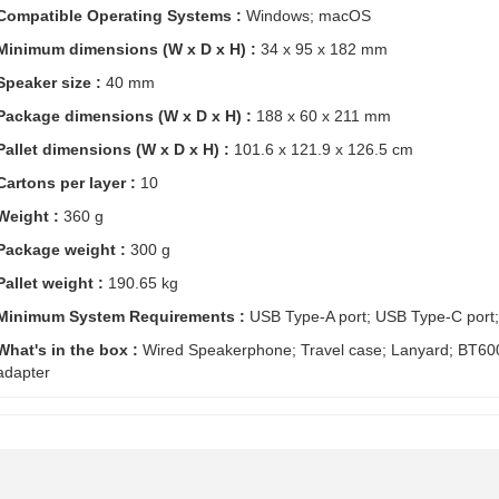
Compatible Operating Systems :
Windows; macOS
Minimum dimensions (W x D x H) :
34 x 95 x 182 mm
Speaker size :
40 mm
Package dimensions (W x D x H) :
188 x 60 x 211 mm
Pallet dimensions (W x D x H) :
101.6 x 121.9 x 126.5 cm
Cartons per layer :
10
Weight :
360 g
Package weight :
300 g
Pallet weight :
190.65 kg
Minimum System Requirements :
USB Type-A port; USB Type-C port;
What's in the box :
Wired Speakerphone; Travel case; Lanyard; BT60
adapter