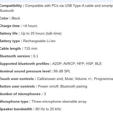
Compatibility :
Compatible with PCs via USB Type-A cable and smartp
Bluetooth️
Color :
Black
Charge time :
<4 hours
Battery life :
Up to 20 hours (talk time)
Battery type :
Rechargeable Li-ion
Cable length :
715 mm
Bluetooth version :
5.1
Supported bluetooth profiles :
A2DP; AVRCP; HFP; HSP; BLE
Nominal sound pressure level :
86 dB SPL
Touch user controls :
Call/answer end; Mute; Volume +/-; Programmab
Button user controls :
Power on/off; Bluetooth pairing
Number of microphones :
3
Microphone type :
Three-microphone steerable array
Speaker bandwidth :
80 Hz to 20 kHz