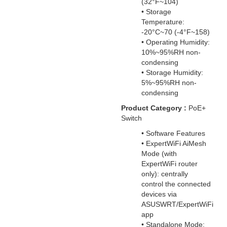
(32°F~104)
• Storage
Temperature:
-20°C~70 (-4°F~158)
• Operating Humidity:
10%~95%RH non-
condensing
• Storage Humidity:
5%~95%RH non-
condensing
Product Category :
PoE+
Switch
• Software Features
• ExpertWiFi AiMesh
Mode (with
ExpertWiFi router
only): centrally
control the connected
devices via
ASUSWRT/ExpertWiFi
app
• Standalone Mode: