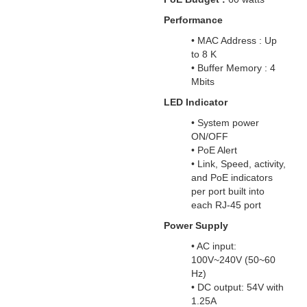
Performance
• MAC Address : Up
to 8 K
• Buffer Memory : 4
Mbits
LED Indicator
• System power
ON/OFF
• PoE Alert
• Link, Speed, activity,
and PoE indicators
per port built into
each RJ-45 port
Power Supply
• AC input:
100V~240V (50~60
Hz)
• DC output: 54V with
1.25A