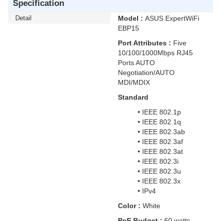
Specification
Detail
Model :
ASUS ExpertWiFi
EBP15
Port Attributes :
Five
10/100/1000Mbps RJ45
Ports AUTO
Negotiation/AUTO
MDI/MDIX
Standard
• IEEE 802.1p
• IEEE 802.1q
• IEEE 802.3ab
• IEEE 802.3af
• IEEE 802.3at
• IEEE 802.3i
• IEEE 802.3u
• IEEE 802.3x
• IPv4
Color :
White
PoE Budget :
60 watts