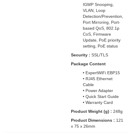
IGMP Snooping,
VLAN, Loop
Detection/Prevention,
Port Mirroring, Port-
based QoS, 802.1p
CoS, Firmware
Update, PoE priority
setting, PoE status
Security :
SSL/TLS
Package Content
• ExpertWiFi EBP15
• RJ45 Ethernet
Cable
• Power Adapter
• Quick Start Guide
• Warranty Card
Product Weight (g) :
248g
Product Dimensions :
121
x 75 x 26mm