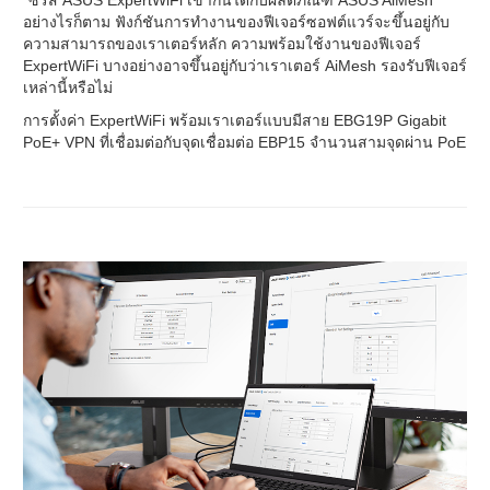
*ซีรีส์ ASUS ExpertWiFi เข้ากันได้กับผลิตภัณฑ์ ASUS AiMesh
อย่างไรก็ตาม ฟังก์ชันการทำงานของฟีเจอร์ซอฟต์แวร์จะขึ้นอยู่กับ
ความสามารถของเราเตอร์หลัก ความพร้อมใช้งานของฟีเจอร์
ExpertWiFi บางอย่างอาจขึ้นอยู่กับว่าเราเตอร์ AiMesh รองรับฟีเจอร์
เหล่านี้หรือไม่
การตั้งค่า ExpertWiFi พร้อมเราเตอร์แบบมีสาย EBG19P Gigabit
PoE+ VPN ที่เชื่อมต่อกับจุดเชื่อมต่อ EBP15 จำนวนสามจุดผ่าน PoE