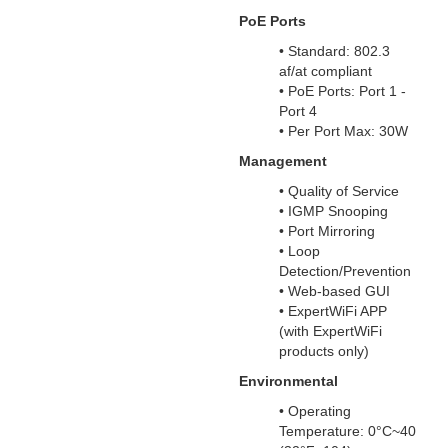
PoE Ports
• Standard: 802.3
af/at compliant
• PoE Ports: Port 1 -
Port 4
• Per Port Max: 30W
Management
• Quality of Service
• IGMP Snooping
• Port Mirroring
• Loop
Detection/Prevention
• Web-based GUI
• ExpertWiFi APP
(with ExpertWiFi
products only)
Environmental
• Operating
Temperature: 0°C~40