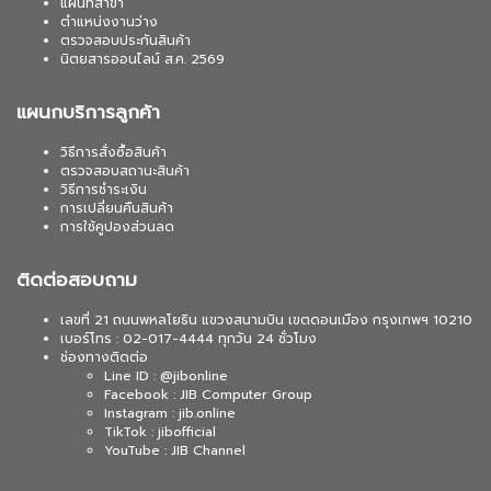
แผนที่สาขา
ตำแหน่งงานว่าง
ตรวจสอบประกันสินค้า
นิตยสารออนไลน์ ส.ค. 2569
แผนกบริการลูกค้า
วิธีการสั่งซื้อสินค้า
ตรวจสอบสถานะสินค้า
วิธีการชำระเงิน
การเปลี่ยนคืนสินค้า
การใช้คูปองส่วนลด
ติดต่อสอบถาม
เลขที่ 21 ถนนพหลโยธิน แขวงสนามบิน เขตดอนเมือง กรุงเทพฯ 10210
เบอร์โทร : 02-017-4444 ทุกวัน 24 ชั่วโมง
ช่องทางติดต่อ
Line ID : @jibonline
Facebook : JIB Computer Group
Instagram : jib.online
TikTok : jibofficial
YouTube : JIB Channel