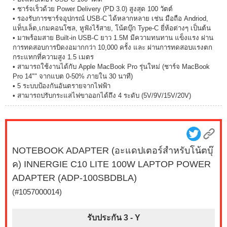
• ชาร์จเร็วด้วย Power Delivery (PD 3.0) สูงสุด 100 วัตต์
• รองรับการชาร์จอุปกรณ์ USB-C ได้หลากหลาย เช่น มือถือ Andriod,
แท็บเล็ต,เกมคอนโซล, หูฟังไร้สาย, โน้ตบุ๊ก Type-C ยี่ห้อต่างๆ เป็นต้น
• มาพร้อมสาย Built-in USB-C ยาว 1.5M มีความทนทาน แข็งแรง ผ่าน
การทดสอบการบิดงอมากกว่า 10,000 ครั้ง และ ผ่านการทดสอบแรงตก
กระแทกที่ความสูง 1.5 เมตร
• สามารถใช้งานได้กับ Apple MacBook Pro รุ่นใหม่ (ชาร์จ MacBook
Pro 14"" จากแบต 0-50% ภายใน 30 นาที)
• 5 ระบบป้องกันอันตรายจากไฟฟ้า
• สามารถปรับกระแสไฟขาออกได้ถึง 4 ระดับ (5V/9V/15V/20V)
NOTEBOOK ADAPTER (อะแดปเตอร์สำหรับโน้ตบุ๊
ค) INNERGIE C10 LITE 100W LAPTOP POWER
ADAPTER (ADP-100SBDBLA)
(#1057000014)
รับประกัน 3 -
Y