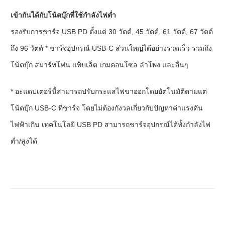
เข้ากันได้กับโน้ตบุ๊กที่ใช้กำลังไฟต่ำ
รองรับการชาร์จ USB PD ตั้งแต่ 30 วัตต์, 45 วัตต์, 61 วัตต์, 67 วัตต์
ถึง 96 วัตต์ * ชาร์จอุปกรณ์ USB-C ส่วนใหญ่ได้อย่างรวดเร็ว รวมถึง
โน้ตบุ๊ก สมาร์ทโฟน แท็บเล็ต เกมคอนโซล ลำโพง และอื่นๆ
* อะแดปเตอร์นี้สามารถปรับกระแสไฟขาออกโดยอัตโนมัติตามแต่
โน้ตบุ๊ก USB-C ที่ชาร์จ โดยไม่ต้องกังวลเกี่ยวกับปัญหาค่าแรงดัน
ไฟฟ้าเกิน เทคโนโลยี USB PD สามารถชาร์จอุปกรณ์ได้ทั้งกำลังไฟ
ต่ำ/สูงได้