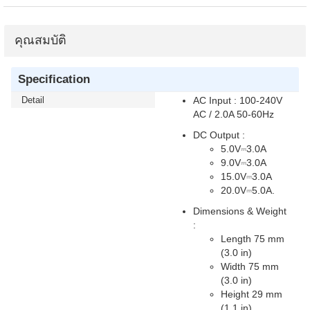
คุณสมบัติ
Specification
Detail
AC Input : 100-240V
AC / 2.0A 50-60Hz
DC Output :​
5.0V⎓3.0A
9.0V⎓3.0A
15.0V⎓3.0A
20.0V⎓5.0A.
Dimensions & Weight
: ​
Length 75 mm
(3.0 in)
Width 75 mm
(3.0 in)
Height 29 mm
(1.1 in)