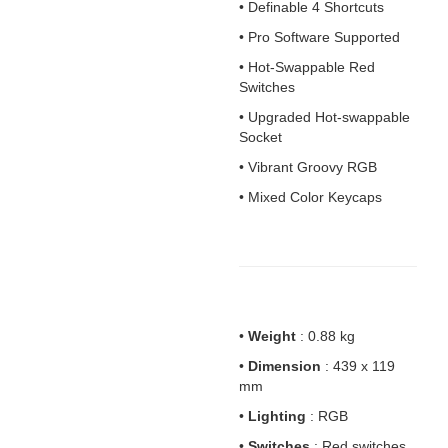
• Definable 4 Shortcuts
• Pro Software Supported
• Hot-Swappable Red
Switches
• Upgraded Hot-swappable
Socket
• Vibrant Groovy RGB
• Mixed Color Keycaps
•
Weight
: 0.88 kg
•
Dimension
: 439 x 119
mm
•
Lighting
: RGB
•
Switches
: Red switches