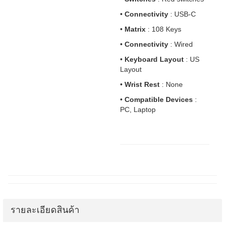
•
Connectivity
: USB-C
•
Matrix
: 108 Keys
•
Connectivity
: Wired
•
Keyboard Layout
: US
Layout
•
Wrist Rest
: None
•
Compatible Devices
:
PC, Laptop
รายละเอียดสินค้า