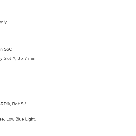
only
in SoC
ty Slot™, 3 x 7 mm
ARD®, RoHS /
e, Low Blue Light,