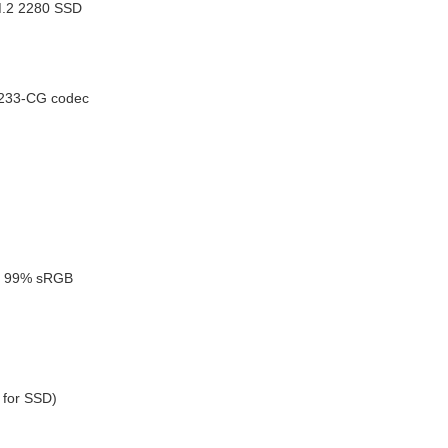
M.2 2280 SSD
C233-CG codec
s, 99% sRGB
 for SSD)