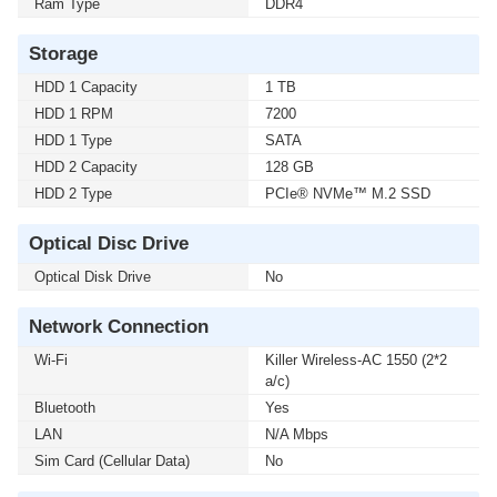
Ram Type
DDR4
Storage
HDD 1 Capacity
1 TB
HDD 1 RPM
7200
HDD 1 Type
SATA
HDD 2 Capacity
128 GB
HDD 2 Type
PCIe® NVMe™ M.2 SSD
Optical Disc Drive
Optical Disk Drive
No
Network Connection
Wi-Fi
Killer Wireless-AC 1550 (2*2
a/c)
Bluetooth
Yes
LAN
N/A Mbps
Sim Card (Cellular Data)
No