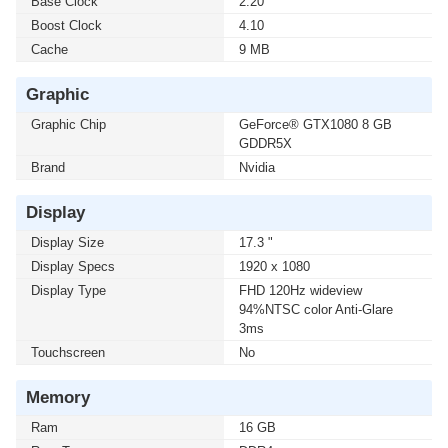
Base Clock
2.20
Boost Clock
4.10
Cache
9 MB
Graphic
Graphic Chip
GeForce® GTX1080 8 GB
GDDR5X
Brand
Nvidia
Display
Display Size
17.3 "
Display Specs
1920 x 1080
Display Type
FHD 120Hz wideview
94%NTSC color Anti-Glare
3ms
Touchscreen
No
Memory
Ram
16 GB