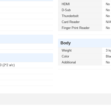
HDMI
No
D-Sub
No
Thunderbolt
No
Card Reader
N/
Finger Print Reader
No
Body
Weight
3 k
Color
Bla
Additional
No
0 (2*2 a/c)