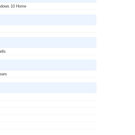
ndows 10 Home
s
ells
ears