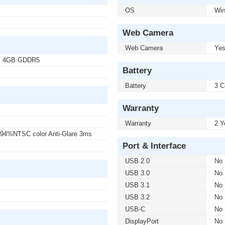
OS
Wi
Web Camera
Web Camera
Ye
Ti 4GB GDDR5
Battery
Battery
3 C
Warranty
Warranty
2 Y
94%NTSC color Anti-Glare 3ms
Port & Interface
USB 2.0
No
USB 3.0
No
USB 3.1
No
USB 3.2
No
USB-C
No
DisplayPort
No