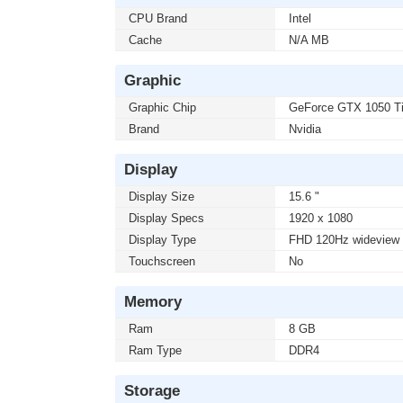
CPU Brand
Intel
Cache
N/A MB
Graphic
Graphic Chip
GeForce GTX 1050 
Brand
Nvidia
Display
Display Size
15.6 "
Display Specs
1920 x 1080
Display Type
FHD 120Hz wideview 
Touchscreen
No
Memory
Ram
8 GB
Ram Type
DDR4
Storage