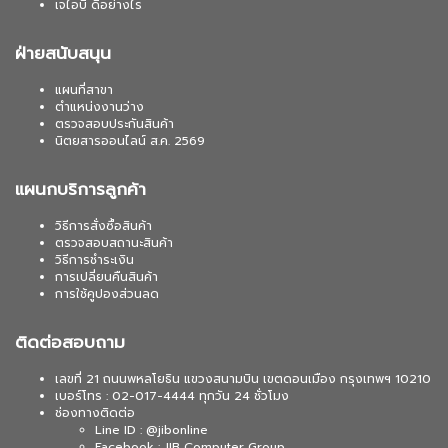
เจไอบี ดีอย่างไร
ฝ่ายสนับสนุน
แผนที่สาขา
ตำแหน่งงานว่าง
ตรวจสอบประกันสินค้า
นิตยสารออนไลน์ ส.ค. 2569
แผนกบริการลูกค้า
วิธีการสั่งซื้อสินค้า
ตรวจสอบสถานะสินค้า
วิธีการชำระเงิน
การเปลี่ยนคืนสินค้า
การใช้คูปองส่วนลด
ติดต่อสอบถาม
เลขที่ 21 ถนนพหลโยธิน แขวงสนามบิน เขตดอนเมือง กรุงเทพฯ 10210
เบอร์โทร : 02-017-4444 ทุกวัน 24 ชั่วโมง
ช่องทางติดต่อ
Line ID : @jibonline
Facebook : JIB Computer Group