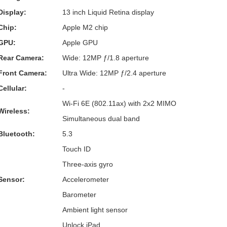
Display:
13 inch Liquid Retina display
Chip:
Apple M2 chip
GPU:
Apple GPU
Rear Camera:
Wide: 12MP ƒ/1.8 aperture
Front Camera:
Ultra Wide: 12MP ƒ/2.4 aperture
Cellular:
-
Wi‑Fi 6E (802.11ax) with 2x2 MIMO
Wireless:
Simultaneous dual band
Bluetooth:
5.3
Touch ID
Three‐axis gyro
Sensor:
Accelerometer
Barometer
Ambient light sensor
Unlock iPad