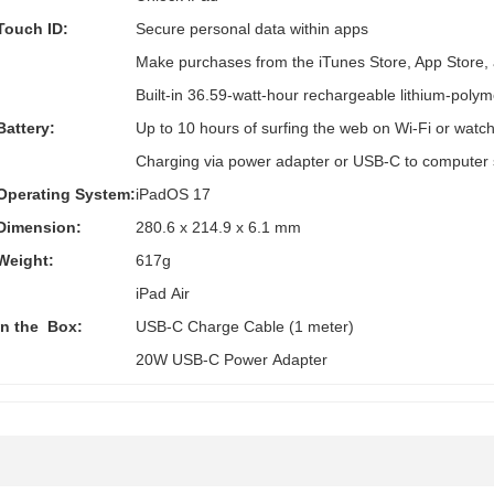
Touch ID:
Secure personal data within apps
Make purchases from the iTunes Store, App Store,
Built‐in 36.59‐watt‐hour rechargeable lithium‑polym
Battery:
Up to 10 hours of surfing the web on Wi‐Fi or watc
Charging via power adapter or USB‑C to computer
Operating System:
iPadOS 17
Dimension:
280.6 x 214.9 x 6.1 mm
Weight:
617g
iPad Air
In the Box:
USB‑C Charge Cable (1 meter)
20W USB‑C Power Adapter