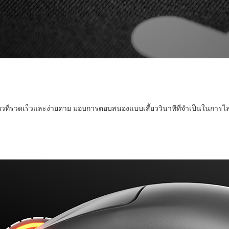
อนไหวที่รวดเร็วและง่ายดาย มอบการตอบสนองแบบเสี้ยววินาทีที่จำเป็นในการไล