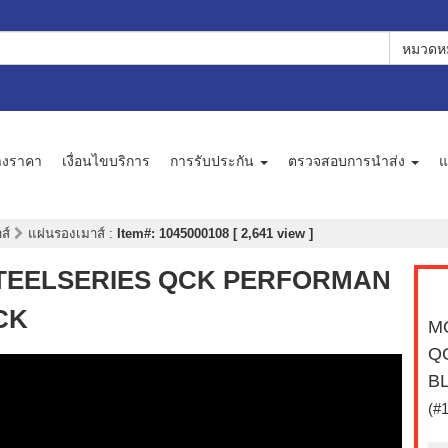
หมวดหม
างราคา
เงื่อนไขบริการ
การรับประกัน
ตรวจสอบการนำส่ง
แ
าส์
แผ่นรองเมาส์
:
Item#: 1045000108 [ 2,641 view ]
 STEELSERIES QCK PERFORMAN
CK
M
Q
B
(#