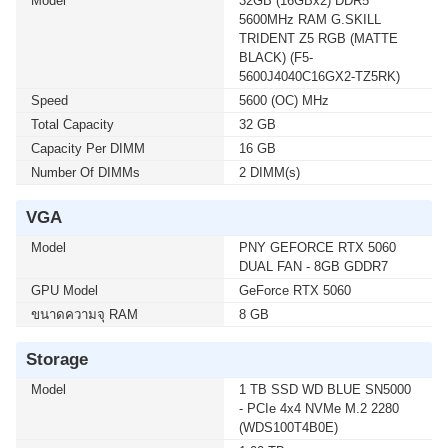
Model
32GB (16GBx2) DDR5
5600MHz RAM G.SKILL
TRIDENT Z5 RGB (MATTE
BLACK) (F5-
5600J4040C16GX2-TZ5RK)
Speed
5600 (OC) MHz
Total Capacity
32 GB
Capacity Per DIMM
16 GB
Number Of DIMMs
2 DIMM(s)
VGA
Model
PNY GEFORCE RTX 5060
DUAL FAN - 8GB GDDR7
GPU Model
GeForce RTX 5060
ขนาดความจุ RAM
8 GB
Storage
Model
1 TB SSD WD BLUE SN5000
- PCIe 4x4 NVMe M.2 2280
(WDS100T4B0E)