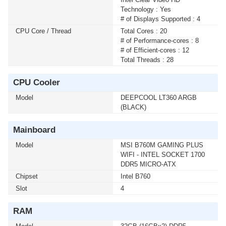
1500 LCD) 1500VA/900WATT (1 เซ็ต ต่อ 1 อัน) สนใจโปร
Technology : Yes
โมชั่นนี้ ติดต่อ 02-017-4444
# of Displays Supported : 4
CPU Core / Thread
Total Cores : 20
# of Performance-cores : 8
# of Efficient-cores : 12
Total Threads : 28
CPU Cooler
Model
DEEPCOOL LT360 ARGB
(BLACK)
Mainboard
Model
MSI B760M GAMING PLUS
WIFI - INTEL SOCKET 1700
DDR5 MICRO-ATX
Chipset
Intel B760
Slot
4
RAM