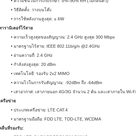
• ความชื้นในการเก็บรักษา: 5%–90% RH (ไม่กลั่นตัว)
• วิธีติดตั้ง: วางบนโต๊ะ
• การใช้พลังงานสูงสุด: ≤ 6W
พารามิเตอร์ไร้สาย
• ความเร็วสูงสุดของสัญญาณ: 2.4 GHz สูงสุด 300 Mbps
• มาตรฐานไร้สาย: IEEE 802.11b/g/n @2.4GHz
• ย่านความถี่: 2.4 GHz
• กำลังส่งสูงสุด: 20 dBm
• เทคโนโลยี: รองรับ 2x2 MIMO
• ความไวในการรับสัญญาณ: -92dBm ถึง -64dBm
• เสาอากาศ: เสาภายนอก 4G/3G จำนวน 2 ต้น และเสาภายใน Wi-Fi
เครือข่าย
• ประเภทเครือข่าย: LTE CAT.4
• มาตรฐานมือถือ: FDD LTE, TDD-LTE, WCDMA
คลื่นที่รองรับ: