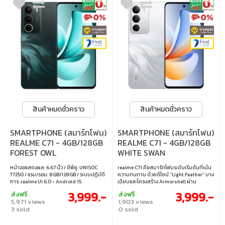
สินค้าหมดชั่วคราว
สินค้าหมดชั่วคราว
SMARTPHONE (สมาร์ทโฟน)
SMARTPHONE (สมาร์ทโฟน)
REALME C71 - 4GB/128GB
REALME C71 - 4GB/128GB
FOREST OWL
WHITE SWAN
หน้าจอแสดงผล: 6.67 นิ้ว / ซีพียู: UNISOC
realme C71 คือสมาร์ทโฟนระดับเริ่มต้นที่เน้น
T7250 / แรม/รอม: 8GB/128GB / ระบบปฏิบัติ
ความทนทาน ด้วยดีไซน์ “Light Feather” บาง
การ: realme UI 6.0 - Android 15
เฉียบและโครงสร้าง Armorshell ผ่าน
มาตรฐาน MIL‑STD‑810H กันน้ำ–ฝุ่น IP64
3,999.-
3,999.-
ส่งฟรี
ส่งฟรี
และทนต่อการตก รับประกันความแข็งแรง
5,971 views
1,903 views
พร้อมการใช้งานทั่วไปอย่างไร้กังวล • หน้า
3 sold
0 sold
จอแสดงผล: 6.67 นิ้ว • ซีพียู: UNISOC T7250 •
แรม/รอม: 4GB/128GB • ระบบปฏิบัติการ:
realme UI 6.0 - Android 15