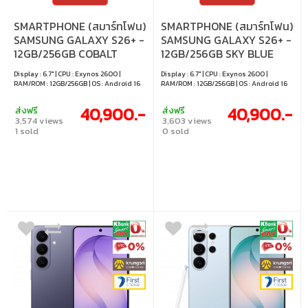
SMARTPHONE (สมาร์ทโฟน)
SMARTPHONE (สมาร์ทโฟน)
SAMSUNG GALAXY S26+ -
SAMSUNG GALAXY S26+ -
12GB/256GB COBALT
12GB/256GB SKY BLUE
VIOLET
Display : 6.7" | CPU : Exynos 2600 |
Display : 6.7" | CPU : Exynos 2600 |
RAM/ROM : 12GB/256GB | OS : Android 16
RAM/ROM : 12GB/256GB | OS : Android 16
40,900.-
40,900.-
ส่งฟรี
ส่งฟรี
3,574 views
3,603 views
1 sold
0 sold