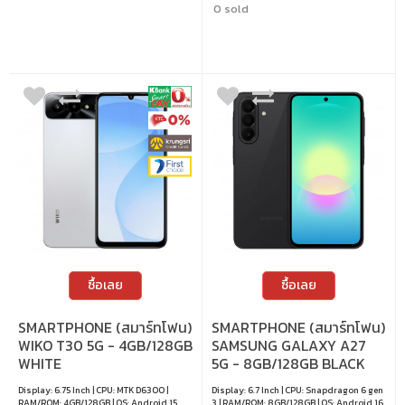
0 sold
ซื้อเลย
ซื้อเลย
SMARTPHONE (สมาร์ทโฟน)
SMARTPHONE (สมาร์ทโฟน)
WIKO T30 5G - 4GB/128GB
SAMSUNG GALAXY A27
WHITE
5G - 8GB/128GB BLACK
Display: 6.75 Inch | CPU: MTK D6300 |
Display: 6.7 Inch | CPU: Snapdragon 6 gen
RAM/ROM: 4GB/128GB | OS: Android 15
3 | RAM/ROM: 8GB/128GB | OS: Android 16