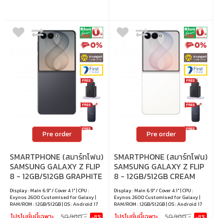
Pre order
Pre order
SMARTPHONE (สมาร์ทโฟน)
SMARTPHONE (สมาร์ทโฟน)
SAMSUNG GALAXY Z FLIP
SAMSUNG GALAXY Z FLIP
8 - 12GB/512GB GRAPHITE
8 - 12GB/512GB CREAM
Display : Main 6.9" / Cover 4.1" | CPU :
Display : Main 6.9" / Cover 4.1" | CPU :
Exynos 2600 Customised for Galaxy |
Exynos 2600 Customised for Galaxy |
RAM/ROM : 12GB/512GB | OS : Android 17
RAM/ROM : 12GB/512GB | OS : Android 17
โปรโมชั่นนี้เฉพาะ
50,900.-
โปรโมชั่นนี้เฉพาะ
50,900.-
-8%
-8%