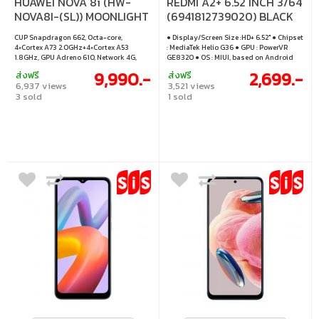
HUAWEI NOVA 8i (HW-
REDMI A2+ 6.52 INCH 3/64
NOVA8I-(SL)) MOONLIGHT
(6941812739020) BLACK
SILVER
(XMI-6941812739020)
CUP Snapdragon 662, Octa-core,
● Display/Screen Size :HD+ 6.52" ● Chipset
4×Cortex A73 2.0GHz+4×Cortex A53
: MediaTek Helio G36 ● GPU : PowerVR
1.8GHz, GPU Adreno 610, Network 4G,
GE8320 ● OS : MIUI, based on Android
Display 6.6 Inch TFT LCD, Rear Camera
GO ● RAM / ROM : 3/64
9,990.-
2,699.-
ส่งฟรี
ส่งฟรี
Quad(64MP+8MP+2MP+2MP), Front 16MP,
6,937 views
3,521 views
ROM128GB Ram8GB, SIM: Dual, USB-C
3 sold
1 sold
Port, Battery 4300 mAh, Memory Slot: No,
OS And