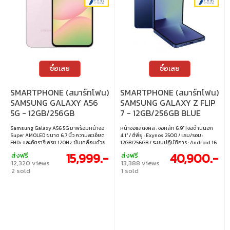
ซื้อเลย
ซื้อเลย
SMARTPHONE (สมาร์ทโฟน)
SMARTPHONE (สมาร์ทโฟน)
SAMSUNG GALAXY A56
SAMSUNG GALAXY Z FLIP
5G - 12GB/256GB
7 - 12GB/256GB BLUE
AWESOME PINK
SHADOW
Samsung Galaxy A56 5G มาพร้อมหน้าจอ
หน้าจอแสดงผล : จอหลัก 6.9" | จอด้านนอก
Super AMOLED ขนาด 6.7 นิ้ว ความละเอียด
4.1" / ซีพียู : Exynos 2500 / แรม/รอม :
FHD+ และอัตรารีเฟรช 120Hz ขับเคลื่อนด้วย
12GB/256GB / ระบบปฏิบัติการ : Android 16
ชิปเซ็ต Exynos 1580 พร้อม RAM 12GB และ
15,999.-
40,900.-
ส่งฟรี
ส่งฟรี
พื้นที่เก็บข้อมูล 256GB กล้องหลัง 3 เลนส์:
12,320 views
13,388 views
เลนส์หลัก 50MP (OIS), เลนส์ Ultra-Wide
2 sold
1 sold
12MP และเลนส์ Macro 5MP ​ ●
Display/Screen Size: FHD+ 6.7" ● Chipset:
Exynos 1580 ● RAM/ROM: 12GB/256GB ●
OS: One UI 7 based on Android 15