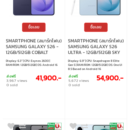
ซื้อเลย
ซื้อเลย
SMARTPHONE (สมาร์ทโฟน)
SMARTPHONE (สมาร์ทโฟน)
SAMSUNG GALAXY S26 -
SAMSUNG GALAXY S26
12GB/512GB COBALT
ULTRA - 12GB/512GB SKY
VIOLET
BLUE
Display: 6.3" | CPU: Exynos 2600 |
Display: 6.9" | CPU: Snapdragon 8 Elite
RAM/ROM: 12GB/512GB | OS: Android 16
Gen 5 | RAM/ROM: 12GB/512GB | OS: One UI
8.5 Based on Android 16
41,900.-
54,900.-
ส่งฟรี
ส่งฟรี
3,967 views
5,672 views
0 sold
0 sold