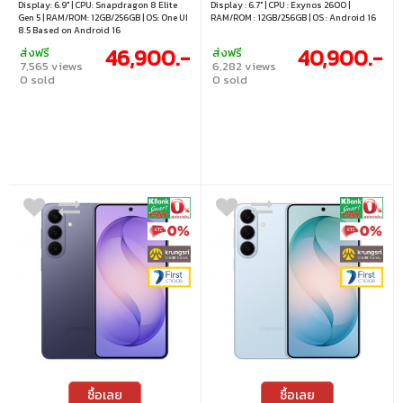
Display: 6.9" | CPU: Snapdragon 8 Elite
Display : 6.7" | CPU : Exynos 2600 |
Gen 5 | RAM/ROM: 12GB/256GB | OS: One UI
RAM/ROM : 12GB/256GB | OS : Android 16
8.5 Based on Android 16
46,900.-
40,900.-
ส่งฟรี
ส่งฟรี
7,565 views
6,282 views
0 sold
0 sold
ซื้อเลย
ซื้อเลย