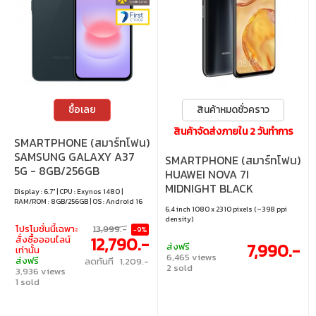
ซื้อเลย
สินค้าหมดชั่วคราว
สินค้าจัดส่งภายใน 2 วันทำการ
SMARTPHONE (สมาร์ทโฟน)
SAMSUNG GALAXY A37
SMARTPHONE (สมาร์ทโฟน)
5G - 8GB/256GB
HUAWEI NOVA 7I
AWESOME GRAYGREEN
MIDNIGHT BLACK
Display : 6.7" | CPU : Exynos 1480 |
RAM/ROM : 8GB/256GB | OS : Android 16
6.4 inch 1080 x 2310 pixels (~398 ppi
density)
โปรโมชั่นนี้เฉพาะ
13,999.-
-9%
12,790.-
สั่งซื้อออนไลน์
7,990.-
ส่งฟรี
เท่านั้น
6,465 views
ส่งฟรี
ลดทันที 1,209.-
2 sold
3,936 views
1 sold