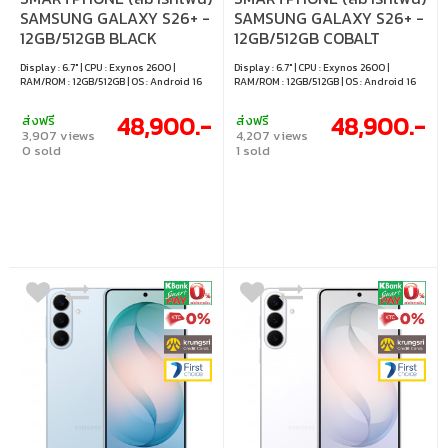
SAMSUNG GALAXY S26+ -
SAMSUNG GALAXY S26+ -
12GB/512GB BLACK
12GB/512GB COBALT
VIOLET
Display : 6.7" | CPU : Exynos 2600 |
Display : 6.7" | CPU : Exynos 2600 |
RAM/ROM : 12GB/512GB | OS : Android 16
RAM/ROM : 12GB/512GB | OS : Android 16
48,900.-
48,900.-
ส่งฟรี
ส่งฟรี
3,907 views
4,207 views
0 sold
1 sold