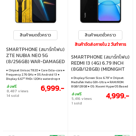
สินค้าหมดชั่วคราว
สินค้าหมดชั่วคราว
สินค้าจัดส่งภายใน 2 วันทำการ
SMARTPHONE (สมาร์ทโฟน)
ZTE NUBIA NEO 5G
SMARTPHONE (สมาร์ทโฟน)
(8/256GB) WAR-DAMAGED
REDMI 13 (4G) 6.79 INCH
YELLOW
(8GB/128GB) (MIDNIGHT
● Chipset Unisoc T820 ● Core Octa-core ●
BLACK) (XMI-
Frequency 2.76 GHz ● OS Android 13 ●
● Display/Screen Size: 6.79" ● Chipset:
Display 6.67"" FHD+ 120Hz waterdrop ●
6941812776919)
MediaTek Helio G91-Ultra ● RAM/ROM:
Camera (50+2)+8M ● Battery 4500mAh
6,999.-
ส่งฟรี
8GB/128GB ● OS: Xiaomi HyperOS Based
22.5W ● Memory 8GB/256GB
8,487 views
on Android 13
4,999.-
ส่งฟรี
14 sold
5,416 views
1 sold