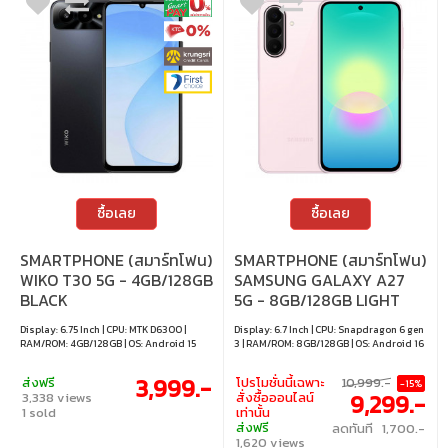
ซื้อเลย
ซื้อเลย
SMARTPHONE (สมาร์ทโฟน)
SMARTPHONE (สมาร์ทโฟน)
WIKO T30 5G - 4GB/128GB
SAMSUNG GALAXY A27
BLACK
5G - 8GB/128GB LIGHT
PINK
Display: 6.75 Inch | CPU: MTK D6300 |
Display: 6.7 Inch | CPU: Snapdragon 6 gen
RAM/ROM: 4GB/128GB | OS: Android 15
3 | RAM/ROM: 8GB/128GB | OS: Android 16
3,999.-
ส่งฟรี
โปรโมชั่นนี้เฉพาะ
10,999.-
-15%
9,299.-
3,338 views
สั่งซื้อออนไลน์
1 sold
เท่านั้น
ส่งฟรี
ลดทันที 1,700.-
1,620 views