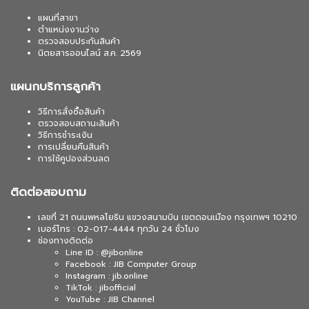
แผนที่สาขา
ตำแหน่งงานว่าง
ตรวจสอบประกันสินค้า
นิตยสารออนไลน์ ส.ค. 2569
แผนกบริการลูกค้า
วิธีการสั่งซื้อสินค้า
ตรวจสอบสถานะสินค้า
วิธีการชำระเงิน
การเปลี่ยนคืนสินค้า
การใช้คูปองส่วนลด
ติดต่อสอบถาม
เลขที่ 21 ถนนพหลโยธิน แขวงสนามบิน เขตดอนเมือง กรุงเทพฯ 10210
เบอร์โทร : 02-017-4444 ทุกวัน 24 ชั่วโมง
ช่องทางติดต่อ
Line ID : @jibonline
Facebook : JIB Computer Group
Instagram : jib.online
TikTok : jibofficial
YouTube : JIB Channel