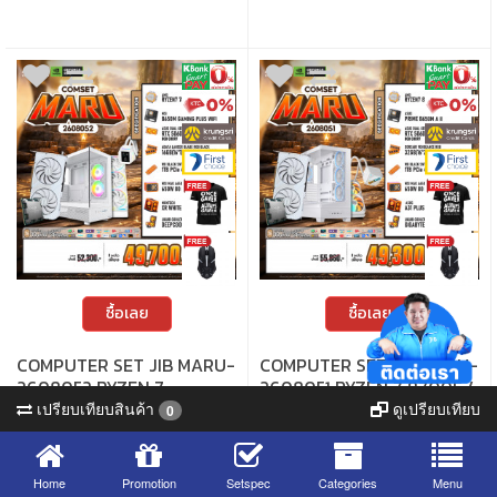
ซื้อเลย
ซื้อเลย
COMPUTER SET JIB MARU-
COMPUTER SET JIB MARU-
2608052 RYZEN 7
2608051 RYZEN 7 8700F /
7800X3D / RTX5060 8GB
RTX5060 8GB / B650 /
เปรียบเทียบสินค้า
ดูเปรียบเทียบ
0
/ B650 / 16GB DDR5 / M.2
32GB DDR5 / M.2 1TB
• สามารถปรับเปลี่ยนอุปกรณ์ได้ตามที่ต้องการ
• สามารถปรับเปลี่ยนอุปกรณ์ได้ตามที่ต้องการ
1TB
• ทุกเซ็ตที่กำหนด จัดส่งฟรีภายใน 4 ชั่วโมง
• ทุกเซ็ตที่กำหนด จัดส่งฟรีภายใน 4 ชั่วโมง
*เฉพาะกรุงเทพฯ และปริมณฑล • อุปกรณ์
*เฉพาะกรุงเทพฯ และปริมณฑล • อุปกรณ์
Home
Promotion
Setspec
Categories
Menu
คอมพิวเตอร์เสียภายใน 30 วัน นับจากวันซื้อ
คอมพิวเตอร์เสียภายใน 30 วัน นับจากวันซื้อ