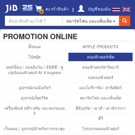
ตะกร้าสินค้า
บัญชีของฉัน
0
สมาร์ทโฟน และแท็บเล็ต
PROMOTION ONLINE
ทั้งหมด
APPLE PRODUCTS
โน้ตบุ๊ค
คอมพิวเตอร์เซ็ต
เดสก์ท็อป / ออลอินวัน / มินิพีซี / ซู
คอมพิวเตอร์ฮาร์ดแวร์
เปอร์คอมพิวเตอร์ AI ส่วนบุคคล
จอคอมพิวเตอร์
อุปกรณ์เกมมิ่งเกียร์
เมมโมรี่การ์ด / ฮาร์ดดิสก์
อุปกรณ์เน็ตเวิร์ค
สมาร์ทโฟน และแท็บเล็ต
เครื่องพิมพ์ หมึก ดรัม และสแกนเนอ
คีย์บอร์ด / เมาส์ / เมาส์ปากกา
ร์
ทีวี
เว็บแคม / อุปกรณ์สำหรับการประชุม
โปรแกรมคอมพิวเตอร์