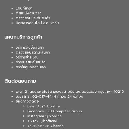
แผนที่สาขา
ตำแหน่งงานว่าง
ตรวจสอบประกันสินค้า
นิตยสารออนไลน์ ส.ค. 2569
แผนกบริการลูกค้า
วิธีการสั่งซื้อสินค้า
ตรวจสอบสถานะสินค้า
วิธีการชำระเงิน
การเปลี่ยนคืนสินค้า
การใช้คูปองส่วนลด
ติดต่อสอบถาม
เลขที่ 21 ถนนพหลโยธิน แขวงสนามบิน เขตดอนเมือง กรุงเทพฯ 10210
เบอร์โทร : 02-017-4444 ทุกวัน 24 ชั่วโมง
ช่องทางติดต่อ
Line ID : @jibonline
Facebook : JIB Computer Group
Instagram : jib.online
TikTok : jibofficial
YouTube : JIB Channel