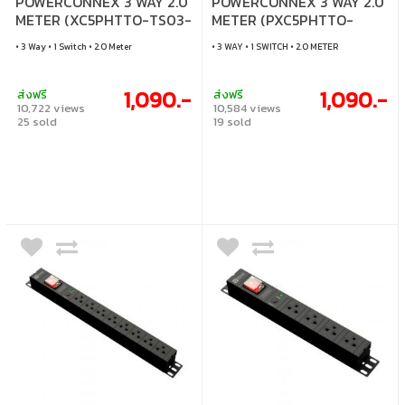
POWERCONNEX 3 WAY 2.0
POWERCONNEX 3 WAY 2.0
METER (XC5PHTTO-TS03-
METER (PXC5PHTTO-
B)
TS03-R)
• 3 Way • 1 Switch • 2.0 Meter
• 3 WAY • 1 SWITCH • 2.0 METER
1,090.-
1,090.-
ส่งฟรี
ส่งฟรี
10,722 views
10,584 views
25 sold
19 sold