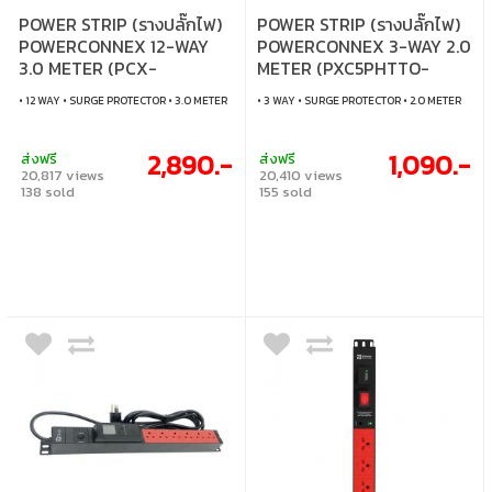
POWER STRIP (รางปลั๊กไฟ)
POWER STRIP (รางปลั๊กไฟ)
POWERCONNEX 12-WAY
POWERCONNEX 3-WAY 2.0
3.0 METER (PCX-
METER (PXC5PHTTO-
C5PVTTS-TS12)
TS03)
• 12 WAY • SURGE PROTECTOR • 3.0 METER
• 3 WAY • SURGE PROTECTOR • 2.0 METER
2,890.-
1,090.-
ส่งฟรี
ส่งฟรี
20,817 views
20,410 views
138 sold
155 sold