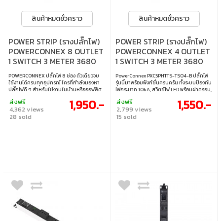
สินค้าหมดชั่วคราว
สินค้าหมดชั่วคราว
POWER STRIP (รางปลั๊กไฟ)
POWER STRIP (รางปลั๊กไฟ)
POWERCONNEX 8 OUTLET
POWERCONNEX 4 OUTLET
1 SWITCH 3 METER 3680
1 SWITCH 3 METER 3680
WATT - BLACK (PCX-
WATT - BLACK
POWERCONNEX ปลั๊กไฟ 8 ช่อง ตัวเดียวจบ
PowerConnex PXC5PHTTS-TS04-B ปลั๊กไฟ
PXC5PHTTS-TS08B)
(PXC5PHTTS-TS04-B)
ใช้งานได้ครบทุกอุปกรณ์ ใครที่กำลังมองหา
รุ่นนี้มาพร้อมฟังก์ชั่นครบครัน ทั้งระบบป้องกัน
ปลั๊กไฟดี ๆ สำหรับใช้งานในบ้านหรือออฟฟิศ
ไฟกระชาก 10kA, สวิตซ์ไฟ LED พร้อมฝาครอบ,
POWERCONNEX รุ่นนี้ถือว่าตอบโจทย์มาก
เบรกเกอร์รีเซ็ตไฟเกิน, เต้ารับทองเหลือง
1,950.-
1,550.-
ส่งฟรี
ส่งฟรี
เพราะให้เต้ารับมาถึง 8 ช่อง พร้อมสายยาว 3
เคลือบนิกเกิล, แผงวงจร Copper Bar, ม่าน
4,362 views
2,799 views
เมตร ใช้งานสะดวก ครอบคลุมทุกมุมห้อง • 8
นิรภัย Eyes Shutter และโครงสร้างอลูมิเนียม
28 sold
15 sold
เต้ารับ • 1 สวิตช์ • 3 เมตร • 3,680 วัตต์
อัลลอย ทนแรงกระแทก-ความร้อน เหมาะ
สำหรับงานอุตสาหกรรมหรือเซิร์ฟเวอร์ ใช้งาน
ปลอดภัยด้วยฉนวน PVC และเต้าปลั๊ก มอก.
รองรับกระแสไฟ 16A • ปลั๊ก 4 ช่อง • สวิตช์
เปิด-ปิด 1 ตัว • สายยาว 3 เมตร • รองรับกำลัง
ไฟสูงสุด 3680 วัตต์