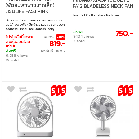
(พัดลมพกพาขนาดเล็ก)
FA12 BLADELESS NECK FAN
JISULIFE FA53 PINK
(JSL-6972154732745) -
Jisulife FA12 Bladeless Neck Fan
PINK
• ให้แรงลมในระดับสูง สามารถปรับความแรง
ลมได้ 100 ระดับ • มีหน้าจอ LED แสดงผลบอก
ระดับความแรงลมและแบตเตอรี่ • วัสดุ
750.-
ส่งฟรี
พลาสติก ABS ดีไซน์สวยงาม ทันสมัย • ใช้งาน
9,104 views
โปรโมชั่นนี้เฉพาะ
999.-
-18%
ได้สูงสุด 2-12 ชั่วโมง (ขึ้นอยู่กับความเร็วลม) •
2 sold
819.-
สั่งซื้อออนไลน์
ใช้เวลาชาร์จ 2-3 ชั่วโมง ใช้พอร์ต USB-Type C
เท่านั้น
ในการชาร์จ (ไม่รองรับ fast charge) • ความจุ
ส่งฟรี
ลดทันที 180.-
แบตเตอรี่ 3600mAh
9,258 views
15 sold