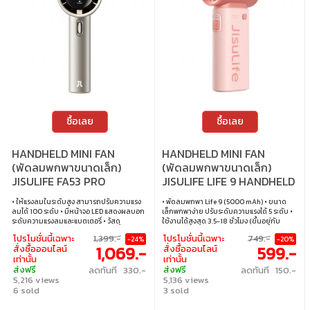
ซื้อเลย
ซื้อเลย
HANDHELD MINI FAN
HANDHELD MINI FAN
(พัดลมพกพาขนาดเล็ก)
(พัดลมพกพาขนาดเล็ก)
JISULIFE FA53 PRO
JISULIFE LIFE 9 HANDHELD
HANDHELD FAN (BROWN)
FAN 5000 MAH (PINK)
• ให้แรงลมในระดับสูง สามารถปรับความแรง
• พัดลมพกพา Life 9 (5000 mAh) • ขนาด
(JSL-6975061531876)
ลมได้ 100 ระดับ • มีหน้าจอ LED แสดงผลบอก
เล็กพกพาง่าย ปรับระดับความแรงได้ 5 ระดับ •
ระดับความแรงลมและแบตเตอรี่ • วัสดุ
ใช้งานได้สูงสุด 3.5-18 ชั่วโมง (ขึ้นอยู่กับ
พลาสติก ABS ดีไซน์สวยงาม ทันสมัย • ใช้งาน
ความเร็วลม) • ใช้เวลาชาร์จ 3-4 ชั่วโมง ใช้
โปรโมชั่นนี้เฉพาะ
1,399.-
โปรโมชั่นนี้เฉพาะ
749.-
-24%
-20%
ได้สูงสุด 3-15 ชั่วโมง (ขึ้นอยู่กับความเร็วลม) •
พอร์ต USB-Type C ในการชาร์จ • ความจุ
1,069.-
599.-
สั่งซื้อออนไลน์
สั่งซื้อออนไลน์
รองรับ 18W Fast Charging • ความจุแบตเตอรี่
แบตเตอรี่ 5000mAh • ขนาดแพคเกจ 3.6 x
เท่านั้น
เท่านั้น
5000mAh
6.35 x 14.3 cm น้ำหนัก 217 กรัม
ส่งฟรี
ส่งฟรี
ลดทันที 330.-
ลดทันที 150.-
5,216 views
5,136 views
6 sold
3 sold