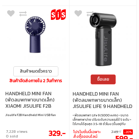
สินค้าหมดชั่วคราว
ซื้อเลย
สินค้าจัดส่งภายใน 2 วันทำการ
HANDHELD MINI FAN
HANDHELD MINI FAN
(พัดลมพกพาขนาดเล็ก)
(พัดลมพกพาขนาดเล็ก)
XIAOMI JISULIFE F2B
JISULIFE LIFE 9 HANDHELD
HANDHELD MINI USB FAN
FAN 5000 MAH (BLACK)
Jisulife F2B Handheld Mini USB Fan
• พัดลมพกพา Life 9 (5000 mAh) • ขนาด
(JSL-6972154730161) -
เล็กพกพาง่าย ปรับระดับความแรงได้ 5 ระดับ •
BLUE
ใช้งานได้สูงสุด 3.5-18 ชั่วโมง (ขึ้นอยู่กับ
ความเร็วลม) • ใช้เวลาชาร์จ 3-4 ชั่วโมง ใช้
329.-
7,228 views
โปรโมชั่นนี้เฉพาะ
749.-
-20%
พอร์ต USB-Type C ในการชาร์จ • ความจุ
599.-
0 sold
สั่งซื้อออนไลน์
แบตเตอรี่ 5000mAh • ขนาดแพคเกจ 3.6 x