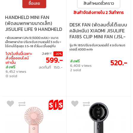
ซื้อเลย
สินค้าหมดชั่วคราว
สินค้าจัดส่งภายใน 2 วันทำการ
HANDHELD MINI FAN
(พัดลมพกพาขนาดเล็ก)
DESK FAN (พัดลมตั้งโต๊ะแบบ
JISULIFE LIFE 9 HANDHELD
คลิปหนีบ) XIAOMI JISULIFE
FAN 5000 MAH (GREY)
FA18S CLIP MINI FAN (JSL-
• พัดลมพกพา Life 9 (5000 mAh) • ขนาด
6972154736064) GREEN
เล็กพกพาง่าย ปรับระดับความแรงได้ 5 ระดับ •
รุ่น FA 18S/ปรับระดับควมแรงได้ 4 ระดับ/แบต
ใช้งานได้สูงสุด 3.5-18 ชั่วโมง (ขึ้นอยู่กับ
เตอรรี่ 4000 mAh
ความเร็วลม) • ใช้เวลาชาร์จ 3-4 ชั่วโมง ใช้
โปรโมชั่นนี้เฉพาะ
749.-
-20%
พอร์ต USB-Type C ในการชาร์จ • ความจุ
599.-
สั่งซื้อออนไลน์
แบตเตอรี่ 5000mAh • ขนาดแพคเกจ 3.6 x
520.-
ส่งฟรี
เท่านั้น
6.35 x 14.3 cm น้ำหนัก 217 กรัม
6,408 views
ส่งฟรี
ลดทันที 150.-
2 sold
6,452 views
0 sold