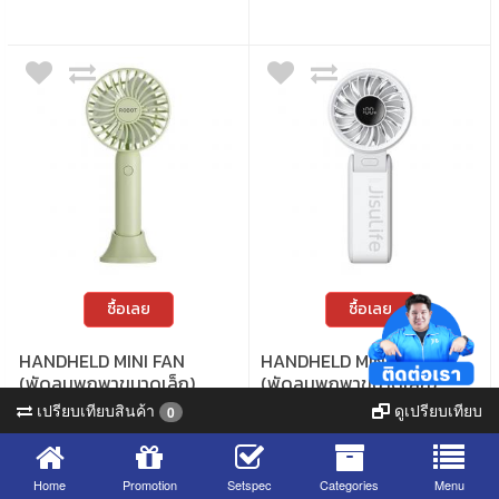
ซื้อเลย
ซื้อเลย
HANDHELD MINI FAN
HANDHELD MINI FAN
(พัดลมพกพาขนาดเล็ก)
(พัดลมพกพาขนาดเล็ก)
ROBOT RT-BF19 (GREEN)
JISULIFE LIFE 7 HANDHELD
เปรียบเทียบสินค้า
ดูเปรียบเทียบ
0
FAN 3600 MAH (GREY)
• การออกแบบขนาดเล็ก การจัดเก็บง่าย •
• พัดลมพกพาอเนกประสงค์ สามารถใช้งาน
ลมเเรงใช้งานได้นาน มอเตอร์ไร้ถ่านในตัว เร่ง
ตั้งโต๊ะ คล้องคอได้ • สามารถปรับพับหน้าปัด
ความได้ถึง 6800RPM • ปรับความแรงลมได้ 3
พัดลมได้ ให้ใช้งานได้หลากหลายสถานการณ์
Home
Promotion
Setspec
Categories
Menu
ระดับ • ความจุของแบตเตอรี่1200mAh
• ขนาดเล็กพกพาง่าย ปรับระดับความแรงได้ 5
5,121 views
โปรโมชั่นนี้เฉพาะ
539.-
-13%