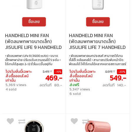
ซื้อเลย
ซื้อเลย
HANDHELD MINI FAN
HANDHELD MINI FAN
(พัดลมพกพาขนาดเล็ก)
(พัดลมพกพาขนาดเล็ก)
JISULIFE LIFE 9 HANDHELD
JISULIFE LIFE 7 HANDHELD
FAN 3600 MAH (GREY)
FAN 5000 MAH (GREY)
• พัดลมพกพา Life 9 (3600 mAh) • ขนาด
• พัดลมพกพาอเนกประสงค์ สามารถใช้งาน
เล็กพกพาง่าย ปรับระดับความแรงได้ 5 ระดับ •
ตั้งโต๊ะ คล้องคอได้ • สามารถปรับพับหน้าปัด
ใช้งานได้สูงสุด 2-12 ชั่วโมง (ขึ้นอยู่กับ
พัดลมได้ ให้ใช้งานได้หลากหลายสถานการณ์
ความเร็วลม) • ใช้เวลาชาร์จ 2.5-3.5 ชั่วโมง ใช้
• ขนาดเล็กพกพาง่าย ปรับระดับความแรงได้ 5
โปรโมชั่นนี้เฉพาะ
549.-
โปรโมชั่นนี้เฉพาะ
689.-
-15%
-20%
พอร์ต USB-Type C ในการชาร์จ • ความจุ
ระดับ • มีหน้าจอ LED แสดงผลบอกระดับความ
469.-
549.-
สั่งซื้อออนไลน์
สั่งซื้อออนไลน์
แบตเตอรี่ 3600mAh • ขนาดแพคเกจ 3.6 x
แรงลมและแบตเตอรี่ • ใช้งานได้สูงสุด 2.5-13
เท่านั้น
เท่านั้น
6.35 x 14.3 cm น้ำหนัก 204 กรัม
ชั่วโมง (ขึ้นอยู่กับความเร็วลม) • ใช้เวลาชาร์จ
5,369 views
ส่งฟรี
ลดทันที 80.-
ลดทันที 140.-
2.5-3.5 ชั่วโมง ใช้พอร์ต USB-Type C ในการ
4 sold
5,347 views
ชาร์จ • ความจุแบตเตอรี่ 5000mAh • ขนาด
แพคเกจ 4.45 x 8.7 x 19.3 cm น้ำหนัก 320
6 sold
กรัม