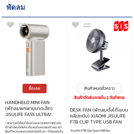
พัดลม
ซื้อเลย
สินค้าหมดชั่วคราว
สินค้าจัดส่งภายใน 2 วันทำการ
HANDHELD MINI FAN
(พัดลมพกพาขนาดเล็ก)
DESK FAN (พัดลมตั้งโต๊ะแบบ
JISULIFE FA55 ULTRA1
คลิปหนีบ) XIAOMI JISULIFE
(BROWN) (JSL-
F7B CLIP TYPE USB FAN
• สามารถใช้งนใต้หลากหลายสถการณ์ เช่น
6975061531425)
(JSL-6972154731014) -
เป้าผ้า/ผมให้แห้ง เติมลมในหมอนเป้าลม เป่า
Jisulife F7B Clip Type USB Fan
ฝุ่นทำความสะอาดอปกรณ์ต่างฯ • ให้แรงลมใน
NAVY