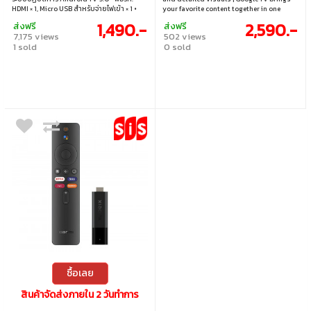
HDMI × 1, Micro USB สำหรับจ่ายไฟเข้า × 1 •
your favorite content together in one
รองรับไวไฟ Wi-Fi 2.4GHz/5GHz • รองรับ
place | 2GB + 32GB memory for smoother
1,490.-
2,590.-
ส่งฟรี
ส่งฟรี
บลูทูธ 4.2
use and more app storage | Wi-Fi 6
7,175 views
502 views
support for faster internet connectivity |
1 sold
0 sold
Supports Dolby Vision, HDR10+, Dolby
Atmos, and DTS:X
ซื้อเลย
สินค้าจัดส่งภายใน 2 วันทำการ