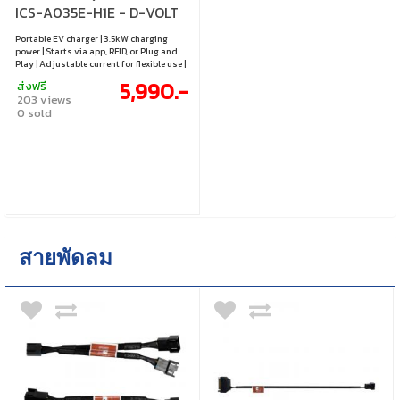
ICS-A035E-H1E - D-VOLT
MINI PROTABLE
Portable EV charger | 3.5kW charging
power | Starts via app, RFID, or Plug and
Play | Adjustable current for flexible use |
Multiple electrical safety protections
5,990.-
ส่งฟรี
203 views
0 sold
สายพัดลม