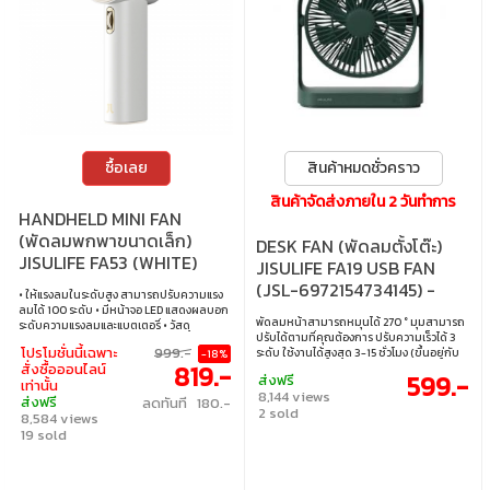
ซื้อเลย
สินค้าหมดชั่วคราว
สินค้าจัดส่งภายใน 2 วันทำการ
HANDHELD MINI FAN
(พัดลมพกพาขนาดเล็ก)
DESK FAN (พัดลมตั้งโต๊ะ)
JISULIFE FA53 (WHITE)
JISULIFE FA19 USB FAN
(JSL-6972154734145) -
• ให้แรงลมในระดับสูง สามารถปรับความแรง
GREEN
ลมได้ 100 ระดับ • มีหน้าจอ LED แสดงผลบอก
พัดลมหน้าสามารถหมุนได้ 270 ° มุมสามารถ
ระดับความแรงลมและแบตเตอรี่ • วัสดุ
ปรับได้ตามที่คุณต้องการ ปรับความเร็วได้ 3
พลาสติก ABS ดีไซน์สวยงาม ทันสมัย • ใช้งาน
โปรโมชั่นนี้เฉพาะ
999.-
ระดับ ใช้งานได้สูงสุด 3-15 ชั่วโมง (ขึ้นอยู่กับ
-18%
ได้สูงสุด 2-12 ชั่วโมง (ขึ้นอยู่กับความเร็วลม) •
819.-
สั่งซื้อออนไลน์
ความเร็วลม)
ใช้เวลาชาร์จ 2-3 ชั่วโมง ใช้พอร์ต USB-Type C
599.-
ส่งฟรี
เท่านั้น
ในการชาร์จ (ไม่รองรับ fast charge) • ความจุ
8,144 views
ส่งฟรี
ลดทันที 180.-
แบตเตอรี่ 3600mAh
2 sold
8,584 views
19 sold