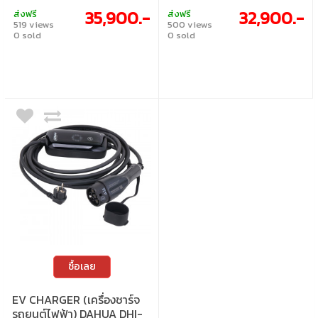
control support | Bluetooth / WiFi / LAN
control support | Bluetooth / WiFi / LAN
35,900.-
32,900.-
ส่งฟรี
ส่งฟรี
connectivity options | IP65 / IK08 with full
connectivity options | IP65 / IK08 with full
519 views
500 views
electrical protection system
electrical protection system
0 sold
0 sold
ซื้อเลย
EV CHARGER (เครื่องชาร์จ
รถยนต์ไฟฟ้า) DAHUA DHI-