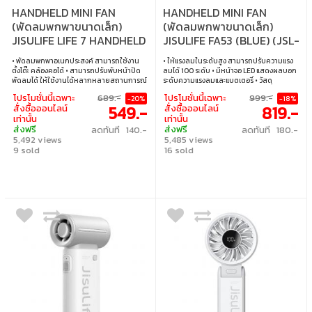
HANDHELD MINI FAN
HANDHELD MINI FAN
(พัดลมพกพาขนาดเล็ก)
(พัดลมพกพาขนาดเล็ก)
JISULIFE LIFE 7 HANDHELD
JISULIFE FA53 (BLUE) (JSL-
FAN 5000 MAH (BLACK)
6975061531395)
• พัดลมพกพาอเนกประสงค์ สามารถใช้งาน
• ให้แรงลมในระดับสูง สามารถปรับความแรง
ตั้งโต๊ะ คล้องคอได้ • สามารถปรับพับหน้าปัด
ลมได้ 100 ระดับ • มีหน้าจอ LED แสดงผลบอก
พัดลมได้ ให้ใช้งานได้หลากหลายสถานการณ์
ระดับความแรงลมและแบตเตอรี่ • วัสดุ
• ขนาดเล็กพกพาง่าย ปรับระดับความแรงได้ 5
พลาสติก ABS ดีไซน์สวยงาม ทันสมัย • ใช้งาน
โปรโมชั่นนี้เฉพาะ
689.-
โปรโมชั่นนี้เฉพาะ
999.-
-20%
-18%
ระดับ • มีหน้าจอ LED แสดงผลบอกระดับความ
ได้สูงสุด 2-12 ชั่วโมง (ขึ้นอยู่กับความเร็วลม) •
549.-
819.-
สั่งซื้อออนไลน์
สั่งซื้อออนไลน์
แรงลมและแบตเตอรี่ • ใช้งานได้สูงสุด 2.5-13
ใช้เวลาชาร์จ 2-3 ชั่วโมง ใช้พอร์ต USB-Type C
เท่านั้น
เท่านั้น
ชั่วโมง (ขึ้นอยู่กับความเร็วลม) • ใช้เวลาชาร์จ
ในการชาร์จ (ไม่รองรับ fast charge) • ความจุ
ส่งฟรี
ส่งฟรี
ลดทันที 140.-
ลดทันที 180.-
2.5-3.5 ชั่วโมง ใช้พอร์ต USB-Type C ในการ
แบตเตอรี่ 3600mAh
5,492 views
5,485 views
ชาร์จ • ความจุแบตเตอรี่ 5000mAh • ขนาด
แพคเกจ 4.45 x 8.7 x 19.3 cm น้ำหนัก 320
9 sold
16 sold
กรัม