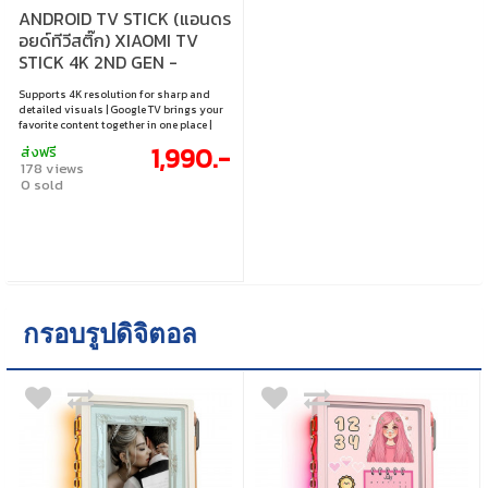
ANDROID TV STICK (แอนดร
อยด์ทีวีสติ๊ก) XIAOMI TV
STICK 4K 2ND GEN -
BLACK MDZ-33-AA
Supports 4K resolution for sharp and
detailed visuals | Google TV brings your
favorite content together in one place |
Quad-core Cortex-A55 CPU with 2GB RAM
1,990.-
ส่งฟรี
for smooth performance | Supports Dolby
178 views
Vision, HDR10+, Dolby Atmos, and DTS:X |
0 sold
Easy connectivity with Wi-Fi
2.4GHz/5GHz and Bluetooth 5.2
กรอบรูปดิจิตอล