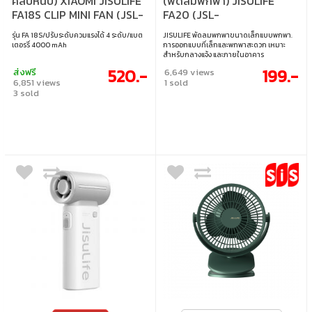
คลิปหนีบ) XIAOMI JISULIFE
(พัดลมพกพา) JISULIFE
FA18S CLIP MINI FAN (JSL-
FA20 (JSL-
6972154736057) WHITE
6972154734787) - WHITE
รุ่น FA 18S/ปรับระดับควมแรงได้ 4 ระดับ/แบต
JISULIFE พัดลมพกพาขนาดเล็กแบบพกพา.
เตอรรี่ 4000 mAh
การออกแบบที่เล็กและพกพาสะดวก เหมาะ
สำหรับกลางแจ้ง และภายในอาคาร
520.-
199.-
ส่งฟรี
6,649 views
6,851 views
1 sold
3 sold