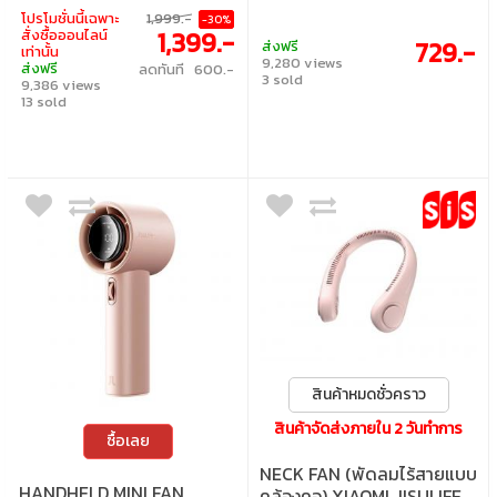
ระดับสุ ง สามารถปรับความแ แรงลมได้ 100
โปรโมชั่นนี้เฉพาะ
1,999.-
-30%
ระดับ (ความเร็วลมสูงสุดถัง 19m/s) • มีหน้าจอ
1,399.-
สั่งซื้อออนไลน์
LED แสดงผลบอกระดับความแรงลมและ
729.-
ส่งฟรี
เท่านั้น
แบตเตอรี่ • ใช้งานได้สูงสุด 1-6 ชั่วโมง (ขึ้นอยู่
9,280 views
ส่งฟรี
ลดทันที 600.-
กับความเร็วลม) • ใช้เวลาซาร์จประม มาณ 2.5
3 sold
9,386 views
ชั่วโมง (18W Fast Charging) ใช้พอร์ต USB-
Type C ในการซาร์จ • แบตเตอรี่ 9000 mAh •
13 sold
ขนาดแพคเกจ 6.85 x 21. 17 x 19,08 cm น้ำ
หนัก 710 กรัม • อุปกรณ์ในกล่อง = พัดลม, หัว
เป่า Nozzle 2 ชัน ,ส สายคล้อง, ,สาย USB
Type-C, , คู่มือ
สินค้าหมดชั่วคราว
สินค้าจัดส่งภายใน 2 วันทำการ
ซื้อเลย
NECK FAN (พัดลมไร้สายแบบ
HANDHELD MINI FAN
คล้องคอ) XIAOMI JISULIFE