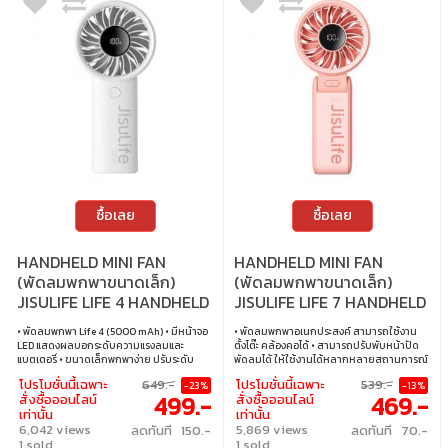
ซื้อเลย
ซื้อเลย
HANDHELD MINI FAN
HANDHELD MINI FAN
(พัดลมพกพาขนาดเล็ก)
(พัดลมพกพาขนาดเล็ก)
JISULIFE LIFE 4 HANDHELD
JISULIFE LIFE 7 HANDHELD
FAN 5000 MAH (GREY)
FAN 3600 MAH (PINK)
• พัดลมพกพา Life 4 (5000 mAh) • มีหน้าจอ
• พัดลมพกพาอเนกประสงค์ สามารถใช้งาน
LED แสดงผลบอกระดับความแรงลมและ
ตั้งโต๊ะ คล้องคอได้ • สามารถปรับพับหน้าปัด
แบตเตอรี่ • ขนาดเล็กพกพาง่าย ปรับระดับ
พัดลมได้ ให้ใช้งานได้หลากหลายสถานการณ์
ความแรงได้ 5 ระดับ • ใช้งานได้สูงสุด 3.5-17.5
• ขนาดเล็กพกพาง่าย ปรับระดับความแรงได้ 5
โปรโมชั่นนี้เฉพาะ
649.-
โปรโมชั่นนี้เฉพาะ
539.-
-23%
-13%
ชั่วโมง (ขึ้นอยู่กับความเร็วลม) • ใช้เวลาชาร์จ
ระดับ • มีหน้าจอ LED แสดงผลบอกระดับความ
499.-
469.-
สั่งซื้อออนไลน์
สั่งซื้อออนไลน์
3-4 ชั่วโมง ใช้พอร์ต USB-Type C ในการชาร์จ
แรงลมและแบตเตอรี่ • ใช้งานได้สูงสุด 2.5-13
เท่านั้น
เท่านั้น
• ความจุแบตเตอรี่ 5000mAh • ขนาดแพคเกจ
ชั่วโมง (ขึ้นอยู่กับความเร็วลม) • ใช้เวลาชาร์จ
6,042 views
5,869 views
ลดทันที 150.-
ลดทันที 70.-
4.2 x 8.4 x 19.3 cm น้ำหนัก 297 กรัม
2.5-3.5 ชั่วโมง ใช้พอร์ต USB-Type C ในการ
1 sold
1 sold
ชาร์จ • ความจุแบตเตอรี่ 3600mAh • ขนาด