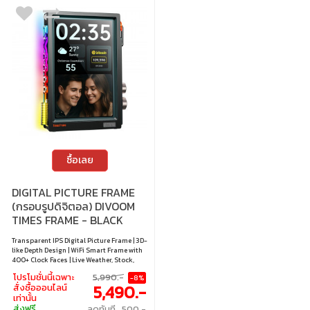
ซื้อเลย
DIGITAL PICTURE FRAME
(กรอบรูปดิจิตอล) DIVOOM
TIMES FRAME - BLACK
Transparent IPS Digital Picture Frame | 3D-
like Depth Design | WiFi Smart Frame with
400+ Clock Faces | Live Weather, Stock,
Calendar & Pomodoro | Free App
โปรโมชั่นนี้เฉพาะ
5,990.-
-8%
(iOS/Android) | 64GB Storage (~700k
5,490.-
สั่งซื้อออนไลน์
Photos / ~6,000 Min Video) | Pixel Art
เท่านั้น
Community | Gift-Ready
ส่งฟรี
ลดทันที 500.-