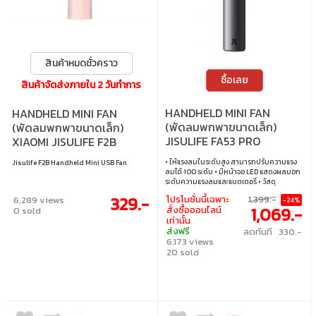
สินค้าหมดชั่วคราว
ซื้อเลย
สินค้าจัดส่งภายใน 2 วันทำการ
HANDHELD MINI FAN
HANDHELD MINI FAN
(พัดลมพกพาขนาดเล็ก)
(พัดลมพกพาขนาดเล็ก)
JISULIFE FA53 PRO
XIAOMI JISULIFE F2B
HANDHELD FAN (GREY)
HANDHELD MINI USB FAN
• ให้แรงลมในระดับสูง สามารถปรับความแรง
Jisulife F2B Handheld Mini USB Fan
(JSL-6975061531869)
(JSL-6972154730154) -
ลมได้ 100 ระดับ • มีหน้าจอ LED แสดงผลบอก
PINK
ระดับความแรงลมและแบตเตอรี่ • วัสดุ
พลาสติก ABS ดีไซน์สวยงาม ทันสมัย • ใช้งาน
329.-
โปรโมชั่นนี้เฉพาะ
1,399.-
6,289 views
-24%
ได้สูงสุด 3-15 ชั่วโมง (ขึ้นอยู่กับความเร็วลม) •
1,069.-
สั่งซื้อออนไลน์
0 sold
รองรับ 18W Fast Charging • ความจุแบตเตอรี่
เท่านั้น
5000mAh
ส่งฟรี
ลดทันที 330.-
6,173 views
20 sold