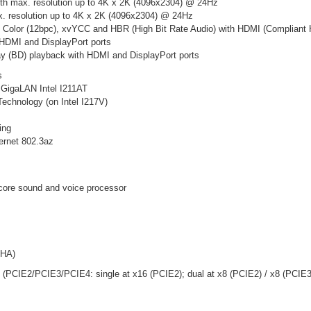
th max. resolution up to 4K x 2K (4096x2304) @ 24Hz
x. resolution up to 4K x 2K (4096x2304) @ 24Hz
 Color (12bpc), xvYCC and HBR (High Bit Rate Audio) with HDMI (Compliant H
HDMI and DisplayPort ports
ay (BD) playback with HDMI and DisplayPort ports
s
 GigaLAN Intel I211AT
echnology (on Intel I217V)
ing
ernet 802.3az
core sound and voice processor
PHA)
 (PCIE2/PCIE3/PCIE4: single at x16 (PCIE2); dual at x8 (PCIE2) / x8 (PCIE3);