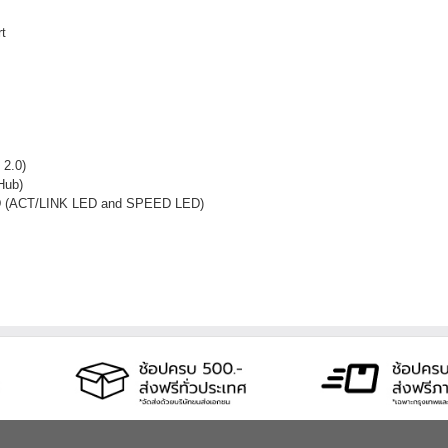
t
 2.0)
Hub)
ED (ACT/LINK LED and SPEED LED)