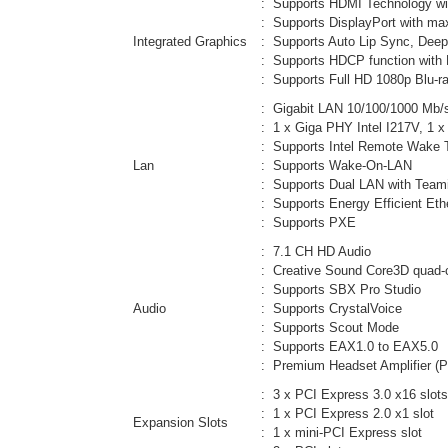
: Supports HDMI Technology wi
: Supports DisplayPort with ma
Integrated Graphics
: Supports Auto Lip Sync, Deep
: Supports HDCP function with 
: Supports Full HD 1080p Blu-r
: Gigabit LAN 10/100/1000 Mb/
: 1 x Giga PHY Intel I217V, 1 x
: Supports Intel Remote Wake T
Lan
: Supports Wake-On-LAN
: Supports Dual LAN with Team
: Supports Energy Efficient Eth
: Supports PXE
: 7.1 CH HD Audio
: Creative Sound Core3D quad-
: Supports SBX Pro Studio
Audio
: Supports CrystalVoice
: Supports Scout Mode
: Supports EAX1.0 to EAX5.0
: Premium Headset Amplifier (
: 3 x PCI Express 3.0 x16 slots
: 1 x PCI Express 2.0 x1 slot
Expansion Slots
: 1 x mini-PCI Express slot