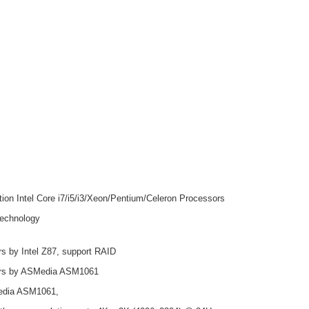
ion Intel Core i7/i5/i3/Xeon/Pentium/Celeron Processors
echnology
s by Intel Z87, support RAID
ors by ASMedia ASM1061
edia ASM1061,