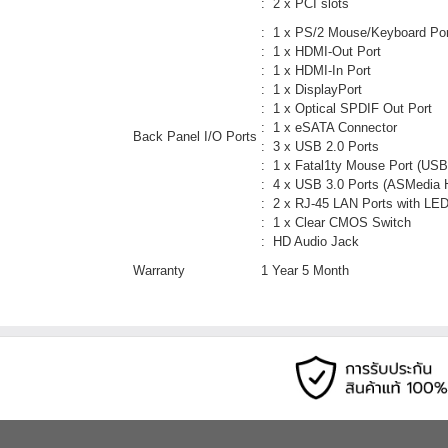
: 2 x PCI slots
: 1 x PS/2 Mouse/Keyboard Por
: 1 x HDMI-Out Port
: 1 x HDMI-In Port
: 1 x DisplayPort
: 1 x Optical SPDIF Out Port
: 1 x eSATA Connector
Back Panel I/O Ports
: 3 x USB 2.0 Ports
: 1 x Fatal1ty Mouse Port (USB
: 4 x USB 3.0 Ports (ASMedia 
: 2 x RJ-45 LAN Ports with L
: 1 x Clear CMOS Switch
: HD Audio Jack
Warranty
1 Year 5 Month