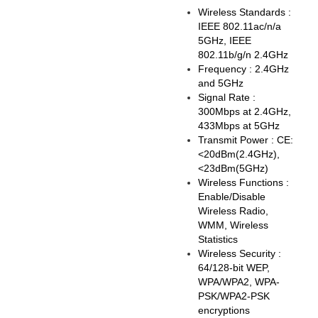
Wireless Standards :
IEEE 802.11ac/n/a
5GHz, IEEE
802.11b/g/n 2.4GHz
Frequency : 2.4GHz
and 5GHz
Signal Rate :
300Mbps at 2.4GHz,
433Mbps at 5GHz
Transmit Power : CE:
<20dBm(2.4GHz),
<23dBm(5GHz)
Wireless Functions :
Enable/Disable
Wireless Radio,
WMM, Wireless
Statistics
Wireless Security :
64/128-bit WEP,
WPA/WPA2, WPA-
PSK/WPA2-PSK
encryptions