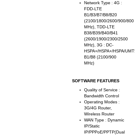
Network Type : 4G :
FDD-LTE
B1/B3/B7/B8/B20
(2100/1800/2600/900/800
MHz), TDD-LTE
B38/B39/B40/B41
(2600/1900/2300/2500
MHz), 3G : DC-
HSPA+/HSPA+/HSPA/UMT
B1/B8 (2100/900
MHz)
SOFTWARE FEATURES
Quality of Service :
Bandwidth Control
Operating Modes :
3G/4G Router,
Wireless Router
WAN Type : Dynamic
IP/Static
IP/PPPoE/PPTP(Dual