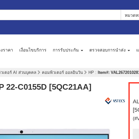
หมวดหม
างราคา
เงื่อนไขบริการ
การรับประกัน
ตรวจสอบการนำส่ง
แ
มพิวเตอร์ AI ส่วนบุคคล
คอมพิวเตอร์ ออลอินวัน
HP
:
Item#: VAL2672010281
HP 22-C0155D [5QC21AA]
AL
[
(#