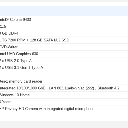
Intel® Core i5-9400T
21.5
8 GB DDR4
1 TB 7200 RPM + 128 GB SATA M.2 SSD
DVD-Writer
Intel UHD Graphics 630
2 x USB 2.0 Type A
2 x USB 3.1 Gen 1 Type-A
-
3-in-1 memory card reader
Integrated 10/100/1000 GbE , LAN 802.11a/b/g/n/ac (2x2) , Bluetooth 4.2
Windows 10 Home
3 Years
HP Privacy HD Camera with integrated digital microphone