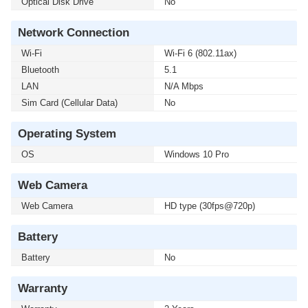
Optical Disk Drive
No
Network Connection
Wi-Fi
Wi-Fi 6 (802.11ax)
Bluetooth
5.1
LAN
N/A Mbps
Sim Card (Cellular Data)
No
Operating System
OS
Windows 10 Pro
Web Camera
Web Camera
HD type (30fps@720p)
Battery
Battery
No
Warranty