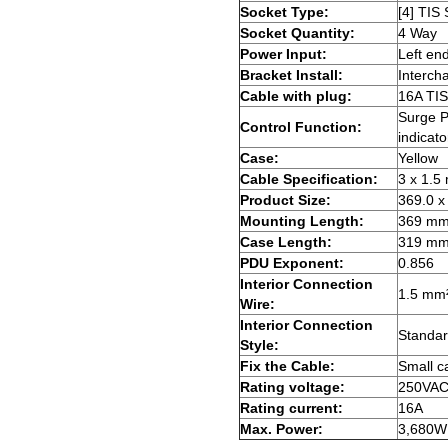
Socket Type:
[4] TIS
Socket Quantity:
4 Way
Power Input:
Left end
Bracket Install:
Interch
Cable with plug:
16A TIS
Surge P
Control Function:
indicato
Case:
Yellow
Cable Specification:
3 x 1.5
Product Size:
369.0 x
Mounting Length:
369 m
Case Length:
319 m
PDU Exponent:
0.856
Interior Connection
1.5 mm
Wire:
Interior Connection
Standar
Style:
Fix the Cable:
Small c
Rating voltage:
250VAC
Rating current:
16A
Max. Power:
3,680W