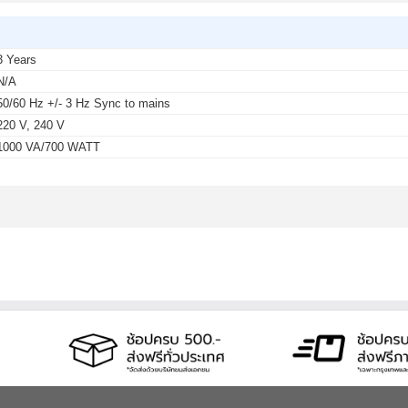
3 Years
N/A
50/60 Hz +/- 3 Hz Sync to mains
220 V, 240 V
1000 VA/700 WATT