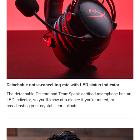
Detachable noise-cancelling mic with LED status indicator
The detachable Discord and TeamSpeak certified microphone has an
LED indicator, so you’ll know at a glance if you’re muted, or
broadcasting your crystal-clear callouts.