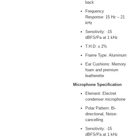
back
Frequency
Response: 15 Hz – 21
kHz
Sensitivity: -15
dBFS/Pa at 1 kHz
T.H.D: ≤ 2%
Frame Type: Aluminum
Ear Cushions: Memory
foam and premium
leatherette
Microphone Specification
Element: Electret
condenser microphone
Polar Pattern: Bi-
directional, Noise-
cancelling
Sensitivity: -15
dBFS/Pa at 1 kHz