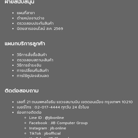
ฝ่ายสนับสนุน
แผนที่สาขา
ตำแหน่งงานว่าง
ตรวจสอบประกันสินค้า
นิตยสารออนไลน์ ส.ค. 2569
แผนกบริการลูกค้า
วิธีการสั่งซื้อสินค้า
ตรวจสอบสถานะสินค้า
วิธีการชำระเงิน
การเปลี่ยนคืนสินค้า
การใช้คูปองส่วนลด
ติดต่อสอบถาม
เลขที่ 21 ถนนพหลโยธิน แขวงสนามบิน เขตดอนเมือง กรุงเทพฯ 10210
เบอร์โทร : 02-017-4444 ทุกวัน 24 ชั่วโมง
ช่องทางติดต่อ
Line ID : @jibonline
Facebook : JIB Computer Group
Instagram : jib.online
TikTok : jibofficial