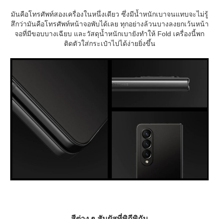
มันคือโทรศัพท์สองเครื่องในหนึ่งเดียว ซึ่งมีน้ำหนักเบาจนแทบจะไม่รู้
สึกว่ามันคือโทรศัพท์หน้าจอพับได้เลย ทุกอย่างล้วนบางลงยกเว้นหน้า
จอที่มีขอบบางเฉียบ และวัสดุน้ำหนักเบายังทำให้ Fold เครื่องนี้พก
ติดตัวใส่กระเป๋าไปได้ง่ายยิ่งขึ้น
สีต่าง ๆ สัมผัสที่พิถีพิถัน