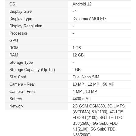
OS
Android 12
Display Size
- "
Display Type
Dynamic AMOLED
Display Resolution
-
Processor
-
GPU
-
ROM
1 TB
RAM
12 GB
Storage Type
-
Storage Capacity (up To )
- GB
SIM Card
Dual Nano SIM
Camera - Rear
10 MP , 12 MP , 50 MP
Camera - Front
4 MP , 10 MP
Battery
4400 mAh
Network
2G GSM GSM850, 3G UMTS
(WCDMA) B1(2100), 4G LTE
FDD B1(2100), 4G LTE TDD
B38(2600), 5G Sub6 FDD
N1(2100), 5G Sub6 TDD
N38(2600)