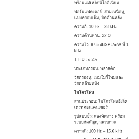
พร้อมแม่เหล็กนีโอดีเนียม
ฟอร์มแฟคเตอร์: สวมเหนือหู,
แบบครอบเต็ม, ปิดด้านหลัง
ความถี่: 10 Hz – 28 kHz
ความต้านทาน: 32 Ω
ความไว: 97.5 dBSPL/mW ที่ 1
kHz
T.H.D.: ≤ 2%
ประเภทกรอบ: พลาสติก
วัสดุรองหู: เมมโมรี่โฟมและ
วัสดุคล้ายหนัง
ไมโครโฟน
ส่วนประกอบ: ไมโครโฟนอีเล็ค
เตรทคอนเดนเซอร์
รูปแบบขั้ว: สองทิศทาง พร้อม
ระบบตัดสัญญาณรบกวน
ความถี่: 100 Hz – 15.6 kHz