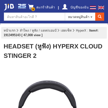
ตะกร้าสินค้า
บัญชีของฉัน
0
หมวดหมู่สินค้า
หน้าแรก
ลำโพง / หูฟัง / แดค/แอมป์
เฮดเซ็ท
HyperX
:
Item#:
1913495143 [ 47,008 view ]
HEADSET (หูฟัง) HYPERX CLOUD
STINGER 2