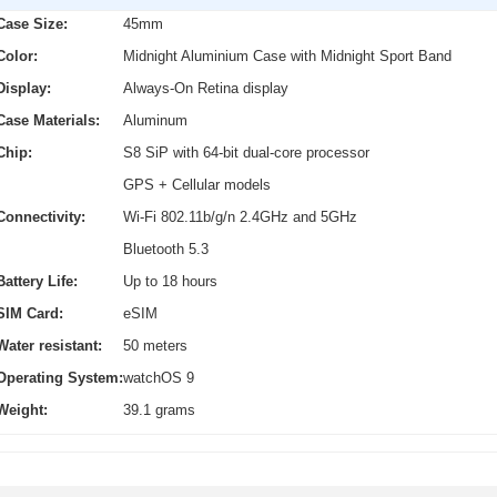
Case Size:
45mm
Color:
Midnight Aluminium Case with Midnight Sport Band
Display:
Always-On Retina display
Case Materials:
Aluminum
Chip:
S8 SiP with 64-bit dual-core processor
GPS + Cellular models
Connectivity:
Wi-Fi 802.11b/g/n 2.4GHz and 5GHz
Bluetooth 5.3
Battery Life:
Up to 18 hours
SIM Card:
eSIM
Water resistant:
50 meters
Operating System:
watchOS 9
Weight:
39.1 grams