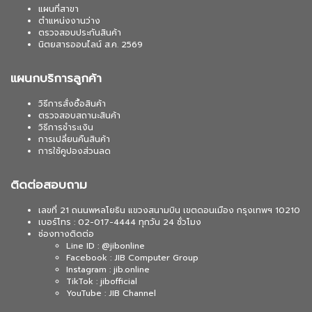
แผนที่สาขา
ตำแหน่งงานว่าง
ตรวจสอบประกันสินค้า
นิตยสารออนไลน์ ส.ค. 2569
แผนกบริการลูกค้า
วิธีการสั่งซื้อสินค้า
ตรวจสอบสถานะสินค้า
วิธีการชำระเงิน
การเปลี่ยนคืนสินค้า
การใช้คูปองส่วนลด
ติดต่อสอบถาม
เลขที่ 21 ถนนพหลโยธิน แขวงสนามบิน เขตดอนเมือง กรุงเทพฯ 10210
เบอร์โทร : 02-017-4444 ทุกวัน 24 ชั่วโมง
ช่องทางติดต่อ
Line ID : @jibonline
Facebook : JIB Computer Group
Instagram : jib.online
TikTok : jibofficial
YouTube : JIB Channel