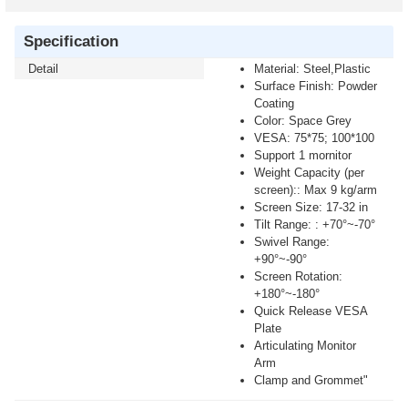
Specification
Detail
Material: Steel,Plastic
Surface Finish: Powder
Coating
Color: Space Grey
VESA: 75*75; 100*100
Support 1 mornitor
Weight Capacity (per
screen):: Max 9 kg/arm
Screen Size: 17-32 in
Tilt Range: : +70°~-70°
Swivel Range:
+90°~-90°
Screen Rotation:
+180°~-180°
Quick Release VESA
Plate
Articulating Monitor
Arm
Clamp and Grommet"