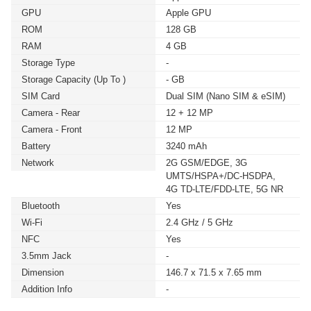
GPU
Apple GPU
ROM
128 GB
RAM
4 GB
Storage Type
-
Storage Capacity (up To )
- GB
SIM Card
Dual SIM (Nano SIM & eSIM)
Camera - Rear
12 + 12 MP
Camera - Front
12 MP
Battery
3240 mAh
Network
2G GSM/EDGE, 3G
UMTS/HSPA+/DC-HSDPA,
4G TD‑LTE/FDD‑LTE, 5G NR
Bluetooth
Yes
Wi-Fi
2.4 GHz / 5 GHz
NFC
Yes
3.5mm Jack
-
Dimension
146.7 x 71.5 x 7.65 mm
Addition Info
-