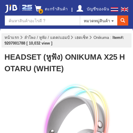
ตะกร้าสินค้า
บัญชีของฉัน
0
หมวดหมู่สินค้า
หน้าแรก
ลำโพง / หูฟัง / แดค/แอมป์
เฮดเซ็ท
Onikuma
:
Item#:
9207001788 [ 10,032 view ]
HEADSET (หูฟัง) ONIKUMA X25 H
OTARU (WHITE)