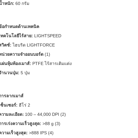
น้ำหนัก:
60 กรัม
ข้อกำหนดด้านเทคนิค
เทคโนโลยีไร้สาย:
LIGHTSPEED
สวิตช์:
ไฮบริด LIGHTFORCE
หน่วยความจำออนบอร์ด
(1)
แผ่นหุ้มท้องเมาส์:
PTFE ไร้สารเติมแต่ง
จำนวนปุ่ม:
5 ปุ่ม
การลากเมาส์
เซ็นเซอร์:
ฮีโร่ 2
100 – 44,000 DPI (2)
ความละเอียด:
การเร่งความเร็วสูงสุด:
>88 g (3)
ความเร็วสูงสุด:
>888 IPS (4)