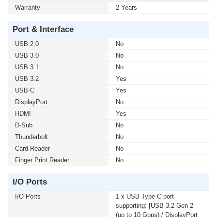
Warranty
2 Years
Port & Interface
USB 2.0
No
USB 3.0
No
USB 3.1
No
USB 3.2
Yes
USB-C
Yes
DisplayPort
No
HDMI
Yes
D-Sub
No
Thunderbolt
No
Card Reader
No
Finger Print Reader
No
I/O Ports
I/O Ports
1 x USB Type-C port
supporting: [USB 3.2 Gen 2
(up to 10 Gbps) / DisplayPort