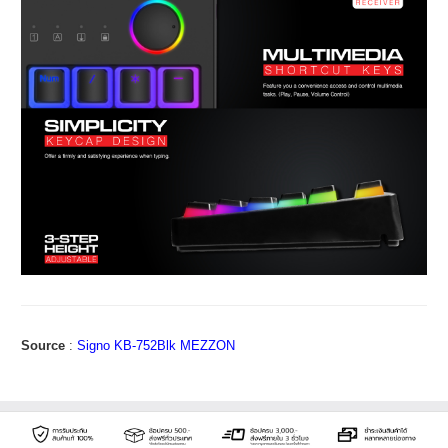
Source
:
Signo KB-752Blk MEZZON