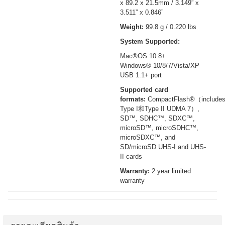
x 89.2 x 21.5mm / 3.149” x
3.511” x 0.846”
Weight:
99.8 g / 0.220 lbs
System Supported:
Mac®OS 10.8+
Windows® 10/8/7/Vista/XP
USB 1.1+ port
Supported card
formats:
CompactFlash®（include
Type I和Type II UDMA 7）,
SD™, SDHC™, SDXC™,
microSD™, microSDHC™,
microSDXC™, and
SD/microSD UHS-I and UHS-
II cards
Warranty:
2 year limited
warranty