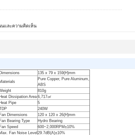
นนและความคิดเห็น
Dimensions
135 x 79 x 159(H)mm
Pure Copper, Pure Aluminum,
Materials
ABS
Weight
810g
Heat Dissipation Area
6,717㎠
Heat Pipe
5
TDP
240W
Fan Dimensions
120 x 120 x 26(H)mm
Fan Bearing Type
Hydro Bearing
Fan Speed
600~2,000RPM±10%
Max. Fan Noise Level
29.7dB(A)±10%