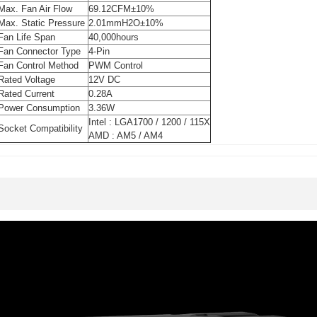
Max. Fan Air Flow
69.12CFM±10%
Max. Static Pressure
2.01mmH2O±10%
Fan Life Span
40,000hours
Fan Connector Type
4-Pin
Fan Control Method
PWM Control
Rated Voltage
12V DC
Rated Current
0.28A
Power Consumption
3.36W
Intel : LGA1700 / 1200 / 115X
Socket Compatibility
AMD : AM5 / AM4