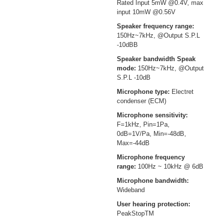
Rated Input 5mW @0.4V, max
input 10mW @0.56V
Speaker frequency range:
150Hz~7kHz, @Output S.P.L
-10dBB
Speaker bandwidth Speak
mode:
150Hz~7kHz, @Output
S.P.L -10dB
Microphone type:
Electret
condenser (ECM)
Microphone sensitivity:
F=1kHz, Pin=1Pa,
0dB=1V/Pa, Min=-48dB,
Max=-44dB
Microphone frequency
range:
100Hz ~ 10kHz @ 6dB
Microphone bandwidth:
Wideband
User hearing protection:
PeakStopTM