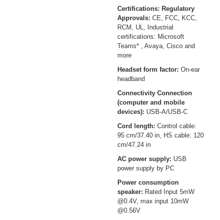
Certifications: Regulatory
Approvals:
CE, FCC, KCC,
RCM, UL, Industrial
certifications: Microsoft
Teams* , Avaya, Cisco and
more
Headset form factor:
On-ear
headband
Connectivity Connection
(computer and mobile
devices):
USB-A/USB-C
Cord length:
Control cable:
95 cm/37.40 in, HS cable: 120
cm/47.24 in
AC power supply:
USB
power supply by PC
Power consumption
speaker:
Rated Input 5mW
@0.4V, max input 10mW
@0.56V