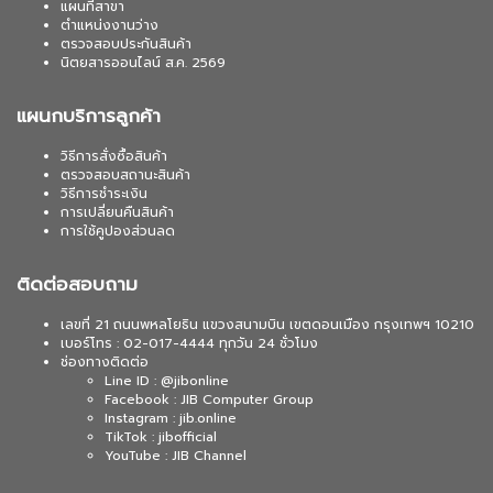
แผนที่สาขา
ตำแหน่งงานว่าง
ตรวจสอบประกันสินค้า
นิตยสารออนไลน์ ส.ค. 2569
แผนกบริการลูกค้า
วิธีการสั่งซื้อสินค้า
ตรวจสอบสถานะสินค้า
วิธีการชำระเงิน
การเปลี่ยนคืนสินค้า
การใช้คูปองส่วนลด
ติดต่อสอบถาม
เลขที่ 21 ถนนพหลโยธิน แขวงสนามบิน เขตดอนเมือง กรุงเทพฯ 10210
เบอร์โทร : 02-017-4444 ทุกวัน 24 ชั่วโมง
ช่องทางติดต่อ
Line ID : @jibonline
Facebook : JIB Computer Group
Instagram : jib.online
TikTok : jibofficial
YouTube : JIB Channel