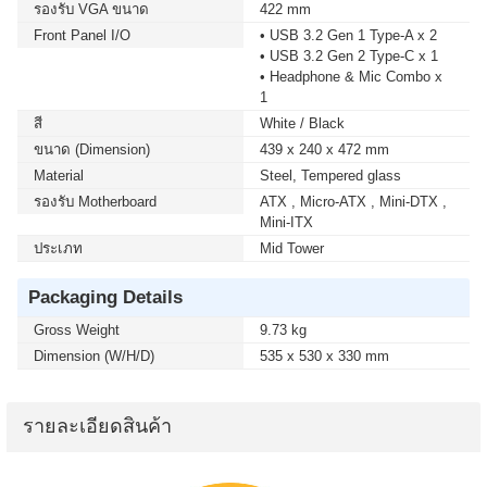
รองรับ VGA ขนาด
422 mm
Front Panel I/O
• USB 3.2 Gen 1 Type-A x 2
• USB 3.2 Gen 2 Type-C x 1
• Headphone & Mic Combo x
1
สี
White / Black
ขนาด (Dimension)
439 x 240 x 472​ mm
Material
Steel, Tempered glass
รองรับ Motherboard
ATX , Micro-ATX , Mini-DTX ,
Mini-ITX
ประเภท
Mid Tower
Packaging Details
Gross Weight
9.73 kg
Dimension (W/H/D)
535 x 530 x 330 mm
รายละเอียดสินค้า