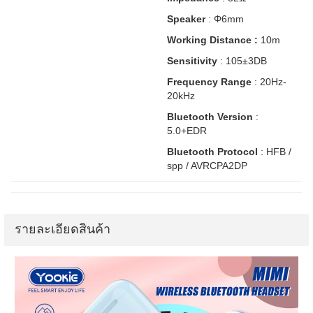
Speaker
: Φ6mm
Working Distance :
10m
Sensitivity
: 105±3DB
Frequency Range
: 20Hz-
20kHz
Bluetooth Version
:
5.0+EDR
Bluetooth Protocol
: HFB /
spp / AVRCPA2DP
รายละเอียดสินค้า