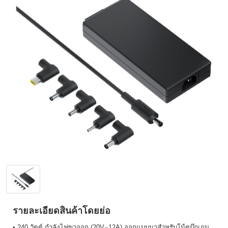
รายละเอียดสินค้าโดยย่อ
• 240 วัตต์ กำลังไฟขาออก (20V⎓12A) ออกแบบมาสำหรับโน้ตบุ๊กเกม