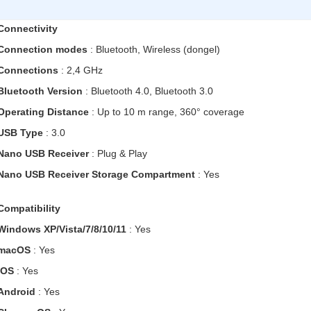
Connectivity
Connection modes
: Bluetooth, Wireless (dongel)
Connections
: 2,4 GHz
Bluetooth Version
: Bluetooth 4.0, Bluetooth 3.0
Operating Distance
: Up to 10 m range, 360° coverage
USB Type
: 3.0
Nano USB Receiver
: Plug & Play
Nano USB Receiver Storage Compartment
: Yes
Compatibility
Windows XP/Vista/7/8/10/11
: Yes
macOS
: Yes
iOS
: Yes
Android
: Yes