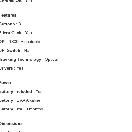
Chrome OS
: Yes
Features
Buttons
: 3
Silent Click
: Yes
DPI
: 1300, Adjustable
DPI Switch
: No
Tracking Technology
: Optical
Drivers
: Yes
Power
Battery Included
: Yes
Battery
: 1 AA Alkaline
Battery Life
: 9 months
Dimensions