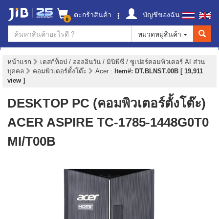
ตะกร้าสินค้า
บัญชีของฉัน
0
หมวดหมู่สินค้า
หน้าแรก
เดสก์ท็อป / ออลอินวัน / มินิพีซี / ซูเปอร์คอมพิวเตอร์ AI ส่วน
บุคคล
คอมพิวเตอร์ตั้งโต๊ะ
Acer
:
Item#: DT.BLNST.00B [ 19,911
view ]
DESKTOP PC (คอมพิวเตอร์ตั้งโต๊ะ)
ACER ASPIRE TC-1785-1448G0T0
MI/T00B