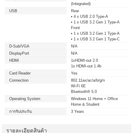
(Integrated)
USB
Rear
• 4 x USB 2.0 Type-A
• 1 x USB 3.2 Gen 1 Type-A
Front
• 1 x USB 3.2 Gen 1 Type-A
• 1 x USB 3.2 Gen 1 Type-C
D-Sub/VGA
N/A
DisplayPort
N/A
HDMI
1xHDMI-out 2.0
1x HDMI-out 1.4b
Card Reader
Yes
Connection
802.11ax/ac/a/b/g/n
Wi-Fi 6E
Bluetooth® 5.0
Operating System
Windows 11 Home + Office
Home & Student
การรับประกัน
3 Years
รายละเอียดสินค้า