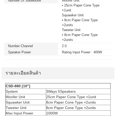
Number Of Subwoofer
Woofer Unit
• 25cm Paper Cone Type
×1unit
Squawker Unit
• 8cm Paper Cone Type
×2units
Tweeter Unit
• 8cm Paper Cone Type
×2units
Number Channel
2.0
Speaker Power
Rating Input Power : 400W
รายละเอียดสินค้า
CSD-880 [10"]
System
3Ways 5Speakers
Woofer Unit
25cm Paper Cone Type ×1unit
Squawker Unit
8cm Paper Cone Type ×2units
Tweeter Unit
8cm Paper Cone Type ×2units
Max Input Power
1000W