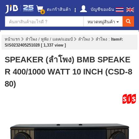
ตะกร้าสินค้า
บัญชีของฉัน
0
หมวดหมู่สินค้า
หน้าแรก
ลำโพง / หูฟัง / แดค/แอมป์
ลำโพง
ลำโพง
:
Item#:
SIS0232405251028 [ 1,337 view ]
SPEAKER (ลำโพง) BMB SPEAKE
R 400/1000 WATT 10 INCH (CSD-8
80)