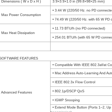
Dimensions ( W x D x H )
3.9×3.9×1.0 in (99.8×98×25 mm)
• 3.44 W (220/50 Hz. no PD connecte
Max Power Consumption
• 74.49 W (220/50 Hz. with 65 W PD 
• 11.73 BTU/h (no PD connected)
Max Heat Dissipation
• 254.01 BTU/h (with 65 W PD connec
SOFTWARE FEATURES
• Compatible With IEEE 802.3af/at C
• Mac Address Auto-Learning And Aut
• IEEE 802.3x Flow Control
• 802.1p/DSCP QoS
Advanced Features
• IGMP Snooping
• Extend Mode Button (Ports 1–2, Up