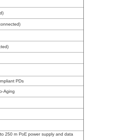
d)
connected)
ted)
ompliant PDs
o-Aging
 to 250 m PoE power supply and data