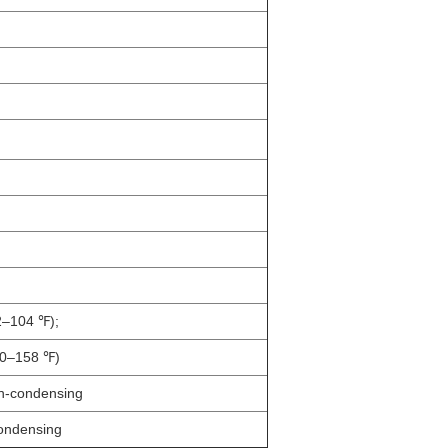
2–104 ℉);
40–158 ℉)
n-condensing
ondensing