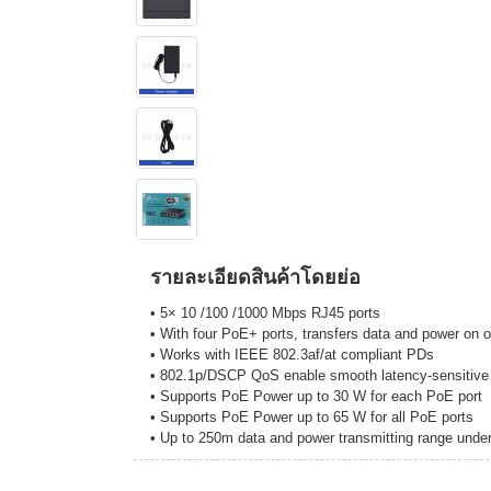
รายละเอียดสินค้าโดยย่อ
• 5× 10 /100 /1000 Mbps RJ45 ports
• With four PoE+ ports, transfers data and power on o
• Works with IEEE 802.3af/at compliant PDs
• 802.1p/DSCP QoS enable smooth latency-sensitive t
• Supports PoE Power up to 30 W for each PoE port
• Supports PoE Power up to 65 W for all PoE ports
• Up to 250m data and power transmitting range und