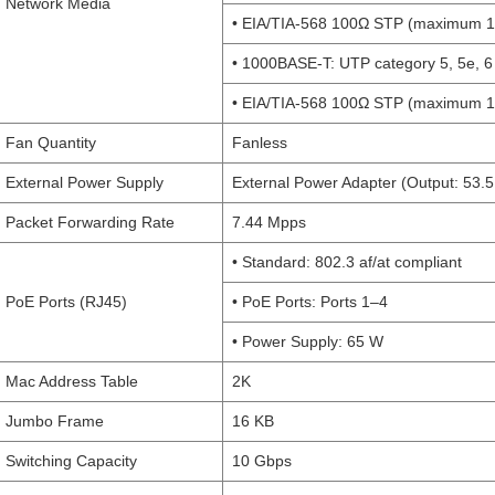
Network Media
• EIA/TIA-568 100Ω STP (maximum 
• 1000BASE-T: UTP category 5, 5e, 
• EIA/TIA-568 100Ω STP (maximum 
Fan Quantity
Fanless
External Power Supply
External Power Adapter (Output: 53.5
Packet Forwarding Rate
7.44 Mpps
• Standard: 802.3 af/at compliant
PoE Ports (RJ45)
• PoE Ports: Ports 1–4
• Power Supply: 65 W
Mac Address Table
2K
Jumbo Frame
16 KB
Switching Capacity
10 Gbps