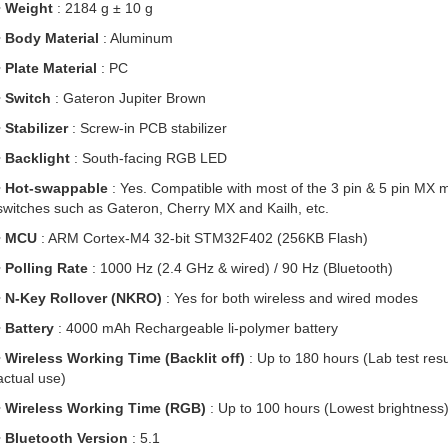
•
Weight
: 2184 g ± 10 g
•
Body Material
: Aluminum
•
Plate Material
: PC
•
Switch
: Gateron Jupiter Brown
•
Stabilizer
: Screw-in PCB stabilizer
•
Backlight
: South-facing RGB LED
•
Hot-swappable
: Yes. Compatible with most of the 3 pin & 5 pin MX 
switches such as Gateron, Cherry MX and Kailh, etc.
•
MCU
: ARM Cortex-M4 32-bit STM32F402 (256KB Flash)
•
Polling Rate
: 1000 Hz (2.4 GHz & wired) / 90 Hz (Bluetooth)
•
N-Key Rollover (NKRO)
: Yes for both wireless and wired modes
•
Battery
: 4000 mAh Rechargeable li-polymer battery
•
Wireless Working Time (Backlit off)
: Up to 180 hours (Lab test res
actual use)
•
Wireless Working Time (RGB)
: Up to 100 hours (Lowest brightness
•
Bluetooth Version
: 5.1