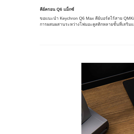
คีย์ครอน Q6 แม็กซ์
ขอแนะนำ Keychron Q6 Max คีย์บอร์ดไร้สาย QMK/V
การผสมผสานระหว่างโฟมอะคูสติกหลายชั้นที่เสริมแรง