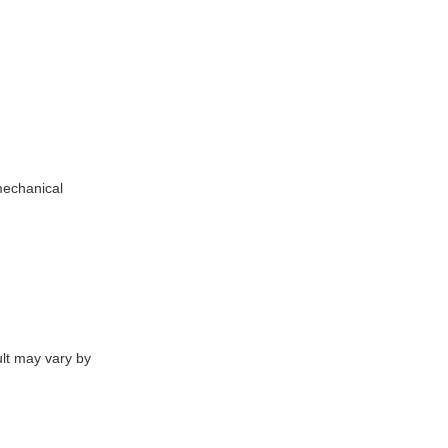
mechanical
ult may vary by
)