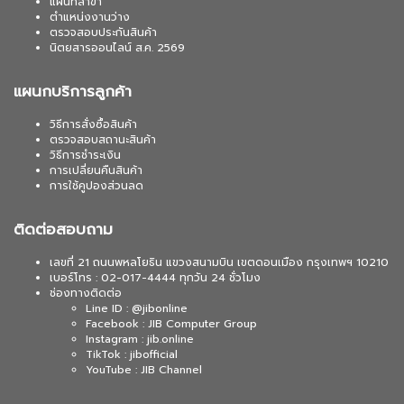
แผนที่สาขา
ตำแหน่งงานว่าง
ตรวจสอบประกันสินค้า
นิตยสารออนไลน์ ส.ค. 2569
แผนกบริการลูกค้า
วิธีการสั่งซื้อสินค้า
ตรวจสอบสถานะสินค้า
วิธีการชำระเงิน
การเปลี่ยนคืนสินค้า
การใช้คูปองส่วนลด
ติดต่อสอบถาม
เลขที่ 21 ถนนพหลโยธิน แขวงสนามบิน เขตดอนเมือง กรุงเทพฯ 10210
เบอร์โทร : 02-017-4444 ทุกวัน 24 ชั่วโมง
ช่องทางติดต่อ
Line ID : @jibonline
Facebook : JIB Computer Group
Instagram : jib.online
TikTok : jibofficial
YouTube : JIB Channel