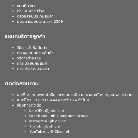
แผนที่สาขา
ตำแหน่งงานว่าง
ตรวจสอบประกันสินค้า
นิตยสารออนไลน์ ส.ค. 2569
แผนกบริการลูกค้า
วิธีการสั่งซื้อสินค้า
ตรวจสอบสถานะสินค้า
วิธีการชำระเงิน
การเปลี่ยนคืนสินค้า
การใช้คูปองส่วนลด
ติดต่อสอบถาม
เลขที่ 21 ถนนพหลโยธิน แขวงสนามบิน เขตดอนเมือง กรุงเทพฯ 10210
เบอร์โทร : 02-017-4444 ทุกวัน 24 ชั่วโมง
ช่องทางติดต่อ
Line ID : @jibonline
Facebook : JIB Computer Group
Instagram : jib.online
TikTok : jibofficial
YouTube : JIB Channel