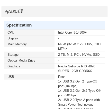
คุณสมบัติ
Specification
CPU
Intel Core i9-14900F
Display
-
Main Memory
64GB (32GB x 2) DDR5, 5200
MT/sz
Storage
2 TB, M.2, PCIe NVMe, SSD
Optical Media Drive
-
Graphics
Nvidia GeForce RTX 4070
SUPER 12GB GDDR6X
USB
Rear
1x USB 3.2 Gen 2 Type-C®
port (10Gbps)
1x USB 3.2 Gen 2x2 Type-C®
port (20Gbps)
2x USB 2.0 Type-A ports with
Smart Power Technology