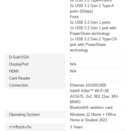
2x USB 2.0 Type-A ports
2x USB 3.2 Gen 1 Type-A
ports (5Gbps)
Front
2x USB 3.2 Gen 1 ports
1x USB 3.2 Gen 1 port with
PowerShare technology
1x USB 3.2 Gen 2 Type-C®
port with PowerShare
technology
D-Sub/VGA
-
DisplayPort
N/A
HDMI
N/A
Card Reader
-
Connection
Ethernet 10/100/1000
Intel® Killer™ Wi-Fi 6E
AX1675, 2x2, 802.11ax, MU-
MIMO
Bluetooth® wireless card
Operating System
Windows 11 Home + Office
Home & Student 2021
การรับประกัน
3 Years