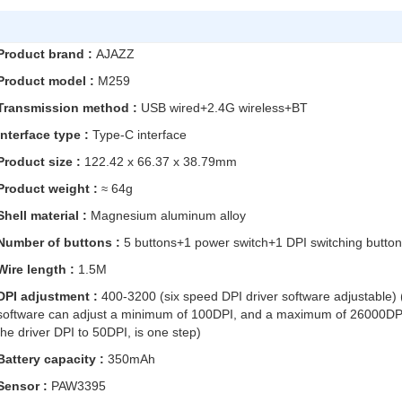
Product brand :
AJAZZ
Product model :
M259
Transmission method :
USB wired+2.4G wireless+BT
Interface type :
Type-C interface
Product size :
122.42 x 66.37 x 38.79mm
Product weight :
64g
≈
Shell material :
Magnesium aluminum alloy
Number of buttons :
5 buttons+1 power switch+1 DPI switching butto
Wire length :
1.5M
DPI adjustment :
400-3200 (six speed DPI driver software adjustable) 
software can adjust a minimum of 100DPI, and a maximum of 26000DPI
the driver DPI to 50DPI, is one step)
Battery capacity :
350mAh
Sensor :
PAW3395